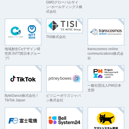
GMOグローバルサイ
ン・ホールディングス株
式会社
TISI株式会社
transcosmos online
地域創生Coデザイン研
communications株式会
究所（NTT西日本グルー
社
プ）
一般社団法人PMI日本
支部
ByteDance株式会社 /
ピツニーボウズジャパ
TikTok Japan
ン株式会社