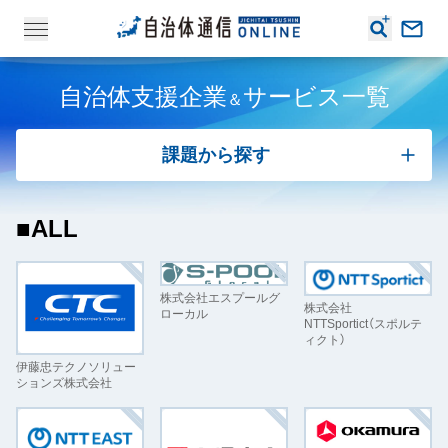
自治体支援企業
サービス一覧
＆
課題から探す
ALL
株式会社エスプールグ
株式会社
ローカル
NTTSportict（スポルテ
ィクト）
伊藤忠テクノソリュー
ションズ株式会社