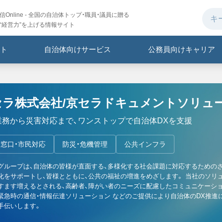
Online - 全国の自治体トップ・職員・議員に贈る
“経営力”を上げる情報サイト
ト
自治体向けサービス
公務員向けキャリア
セラ株式会社/京セラドキュメントソリュ
業務から災害対応まで、ワンストップで自治体DXを支援
窓口・市民対応
防災・危機管理
公共インフラ
グループは、自治体の皆様が直面する、多様化する社会課題に対応するための
化をサポートし、皆様とともに、公共の福祉の増進をめざします。 当社のソリ
すます増えるとされる、高齢者、障がい者のニーズに配慮したコミュニケーシ
緊急時の通信・情報伝達ソリューション などのご提供により自治体のDX推進
手伝いします。