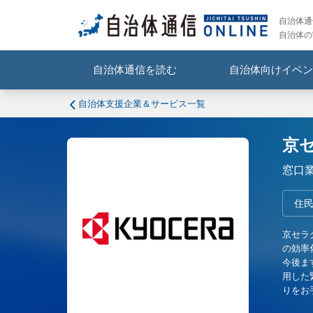
自治体通信
自治体の
自治体通信を読む
自治体向けイベン
自治体支援企業＆サービス一覧
京
窓口
住民
京セラ
の効率
今後ま
用した
りをお