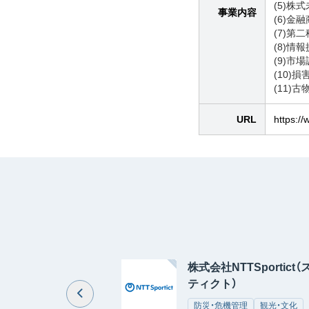
(5)株
事業内容
(6)金
(7)第
(8)情
(9)
(10
(11)
URL
https://
株式会社NTTSportict
ティクト）
防災・危機管理
観光・文化