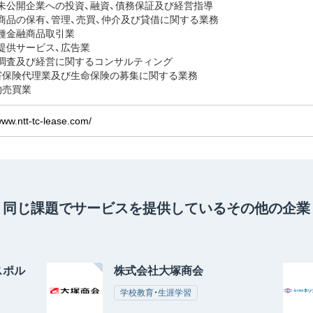
式未公開企業への投資、融資、債務保証及び経営指導
融商品の保有、管理、売買、仲介及び貸借に関する業務
二種金融商品取引業
報提供サービス、広告業
市場調査及び経営に関するコンサルティング
)損害保険代理業及び生命保険の募集に関する業務
古物売買業
www.ntt-tc-lease.com/
同じ課題でサービスを提供している
その他の企業
（スポル
株式会社大塚商会
学校教育・生涯学習