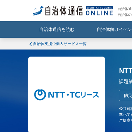
自治体通信
自治体の
自治体通信を読む
自治体向けイベン
自治体支援企業＆サービス一覧
NT
課題
防災
公共施
準化で
ご提案