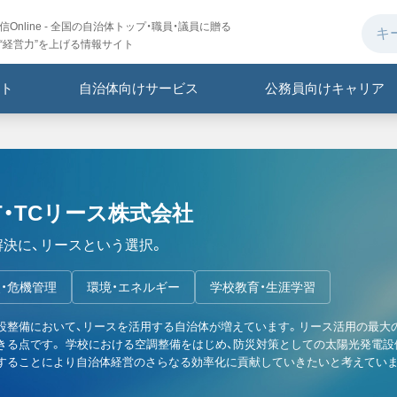
Online - 全国の自治体トップ・職員・議員に贈る
“経営力”を上げる情報サイト
ト
自治体向けサービス
公務員向けキャリア
T・TCリース株式会社
解決に、リースという選択。
・危機管理
環境・エネルギー
学校教育・生涯学習
設整備において、リースを活用する自治体が増えています。リース活用の最大
きる点です。 学校における空調整備をはじめ、防災対策としての太陽光発電
することにより自治体経営のさらなる効率化に貢献していきたいと考えていま