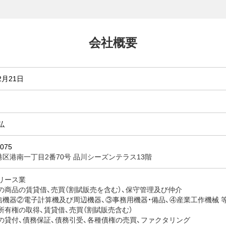
会社概要
2月21日
円
弘
075
区港南一丁目2番70号 品川シーズンテラス13階
合リース業
下の商品の賃貸借、売買（割賦販売を含む）、保守管理及び仲介
機器②電子計算機及び周辺機器、③事務用機器・備品、④産業工作機械 
的所有権の取得、賃貸借、売買（割賦販売含む）
銭の貸付、債務保証、債務引受、各種債権の売買、ファクタリング