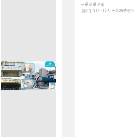
三重県桑名市
[提供]
NTT・TCリース株式会社