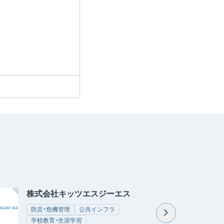
株式会社キッツエスジーエス
京セラ株式
メントソリ
防災・危機管理
公共インフラ
パン株式会
学校教育・生涯学習
住民窓口・市