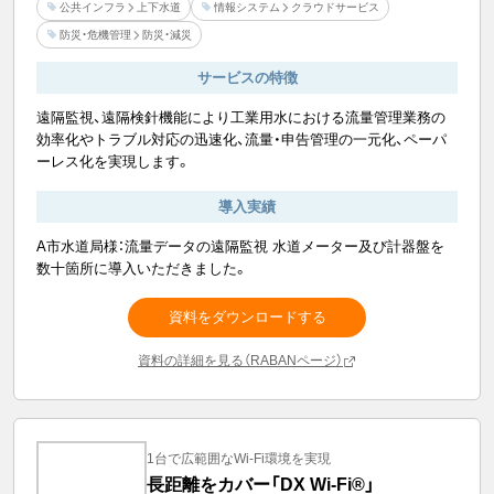
公共インフラ
上下水道
情報システム
クラウドサービス
防災・危機管理
防災・減災
サービスの特徴
遠隔監視、遠隔検針機能により工業用水における流量管理業務の
効率化やトラブル対応の迅速化、流量・申告管理の一元化、ペーパ
ーレス化を実現します。
導入実績
A市水道局様：流量データの遠隔監視 水道メーター及び計器盤を
数十箇所に導入いただきました。
資料をダウンロードする
資料の詳細を見る（RABANページ）
1台で広範囲なWi-Fi環境を実現
長距離をカバー「DX Wi-Fi®」