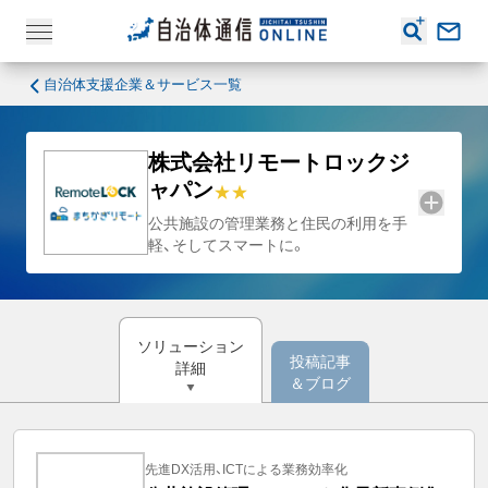
自治体支援企業＆サービス一覧
株式会社リモートロックジ
ャパン
公共施設の管理業務と住民の利用を手
軽、そしてスマートに。
ソリューション
投稿記事
詳細
＆ブログ
先進DX活用、ICTによる業務効率化