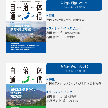
自治体通信
Vol.70
（
2025年11月
発刊）
特集
庁内業務改善 / 防災・環境整備
スペシャルインタビュー
塩田 康一
氏
（
鹿児島県知事
）
石田 健佑
氏
（
大館市長
）
自治体通信
Vol.69
（
2025年10月
発刊）
特集
住民生活・まちづくり / 地方創生 / 業務改善
スペシャルインタビュー
福田 富一
氏
（
栃木県知事
）
簑原 悠太朗
氏
（
八女市長
）