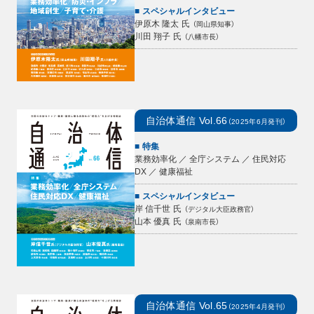
スペシャルインタビュー
伊原木 隆太
氏
（
岡山県知事
）
川田 翔子
氏
（
八幡市長
）
自治体通信
Vol.66
（
2025年6月
発刊）
特集
業務効率化 ／ 全庁システム ／ 住民対応
DX ／ 健康福祉
スペシャルインタビュー
岸 信千世
氏
（
デジタル大臣政務官
）
山本 優真
氏
（
泉南市長
）
自治体通信
Vol.65
（
2025年4月
発刊）