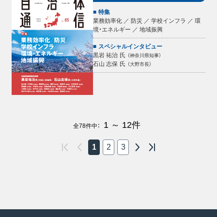
特集
業務効率化 ／ 防災 ／ 学校インフラ ／ 環
境・エネルギー ／ 地域振興
スペシャルインタビュー
黒岩 祐治
氏
（
神奈川県知事
）
石山 志保
氏
（
大野市長
）
1 ～ 12
件
全
78
件中：
1
2
3