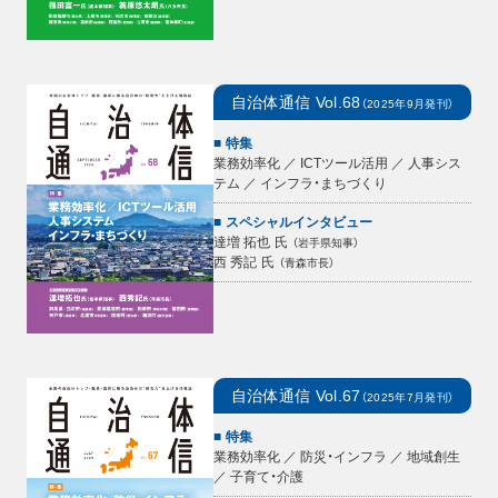
自治体通信
Vol.68
（
2025年9月
発刊）
特集
業務効率化 ／ ICTツール活用 ／ 人事シス
テム ／ インフラ・まちづくり
スペシャルインタビュー
達増 拓也
氏
（
岩手県知事
）
西 秀記
氏
（
青森市長
）
自治体通信
Vol.67
（
2025年7月
発刊）
特集
業務効率化 ／ 防災・インフラ ／ 地域創生
／ 子育て・介護