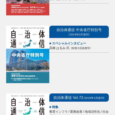
自治体通信
中央省庁特別号
（
2026年3月
発刊）
スペシャルインタビュー
高橋 はるみ
氏
（
財務大臣政務官
）
自治体通信
Vol.72
（
2026年2月
発刊）
特集
教育インフラ / 業務改善 / 地域活性化 / 社会