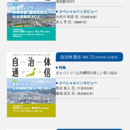
課題解決DX
スペシャルインタビュー
大井川 和彦
氏
（
茨城県知事
）
井上 亨
氏
（
浦幌町長
）
自治体通信
Vol.71
（
2026年1月
発刊）
特集
まちづくり / 公共機関の新しい取り組み
スペシャルインタビュー
熊谷 俊人
氏
（
千葉県知事
）
藤城 栄文
氏
（
南箕輪村長
）