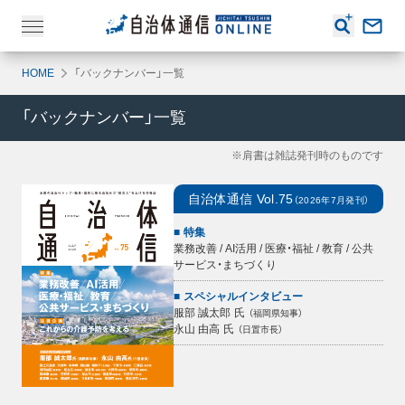
HOME
「バックナンバー」一覧
「バックナンバー」一覧
※肩書は雑誌発刊時のものです
自治体通信
Vol.75
（
2026年7月
発刊）
特集
業務改善 / AI活用 / 医療・福祉 / 教育 / 公共
サービス・まちづくり
スペシャルインタビュー
服部 誠太郎
氏
（
福岡県知事
）
永山 由高
氏
（
日置市長
）