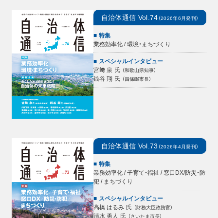
自治体通信
Vol.74
（
2026年6月
発刊）
特集
業務効率化 / 環境・まちづくり
スペシャルインタビュー
宮﨑 泉
氏
（
和歌山県知事
）
銭谷 翔
氏
（
四條畷市長
）
自治体通信
Vol.73
（
2026年4月
発刊）
特集
業務効率化 / 子育て・福祉 / 窓口DX/防災・防
犯 / まちづくり
スペシャルインタビュー
高橋 はるみ
氏
（
財務大臣政務官
）
清水 勇人
氏
（
さいたま市長
）