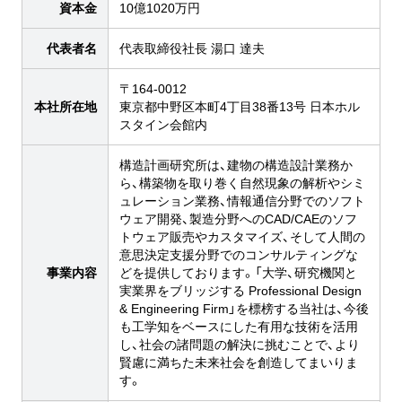
資本金
10億1020万円
代表者名
代表取締役社長 湯口 達夫
〒164-0012
本社所在地
東京都中野区本町4丁目38番13号 日本ホル
スタイン会館内
構造計画研究所は、建物の構造設計業務か
ら、構築物を取り巻く自然現象の解析やシミ
ュレーション業務、情報通信分野でのソフト
ウェア開発、製造分野へのCAD/CAEのソフ
トウェア販売やカスタマイズ、そして人間の
意思決定支援分野でのコンサルティングな
事業内容
どを提供しております。「大学、研究機関と
実業界をブリッジする Professional Design
& Engineering Firm」を標榜する当社は、今後
も工学知をベースにした有用な技術を活用
し、社会の諸問題の解決に挑むことで、より
賢慮に満ちた未来社会を創造してまいりま
す。