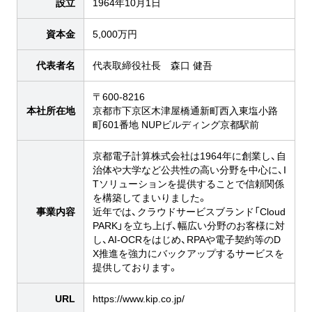
設立
1964年10月1日
資本金
5,000万円
代表者名
代表取締役社長 森口 健吾
〒600-8216
本社所在地
京都市下京区木津屋橋通新町西入東塩小路
町601番地 NUPビルディング京都駅前
京都電子計算株式会社は1964年に創業し、自
治体や大学など公共性の高い分野を中心に、I
Tソリューションを提供することで信頼関係
を構築してまいりました。
事業内容
近年では、クラウドサービスブランド「Cloud
PARK」を立ち上げ、幅広い分野のお客様に対
し、AI-OCRをはじめ、RPAや電子契約等のD
X推進を強力にバックアップするサービスを
提供しております。
URL
https://www.kip.co.jp/