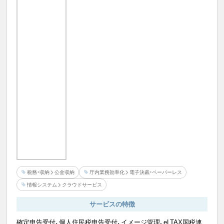
税務・収納
公金収納
庁内業務効率化
電子決裁・ペーパーレス
情報システム
クラウドサービス
サービスの特徴
確定申告受付、個人住民税申告受付、イメージ管理、eLTAX国税連