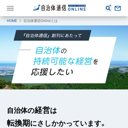
HOME
自治体通信Onlineとは
経営
自治体の
は
転換期
にさしかかっています。