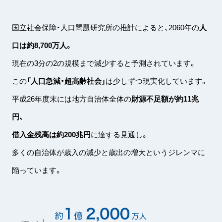
国立社会保障・人口問題研究所の推計によると、2060年の
人
口は約8,700万人。
現在の3分の2の規模まで減少すると予測されています。
この
「人口急減・超高齢社会」
は少しずつ現実化しています。
平成26年度末には地方自治体全体の
財源不足額が約11兆
円、
借入金残高は約200兆円
に達する見通し。
多くの自治体が歳入の減少と歳出の増大というジレンマに
陥っています。