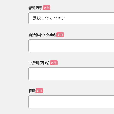
都道府県
必須
自治体名 / 企業名
必須
ご所属（課名）
必須
役職
必須