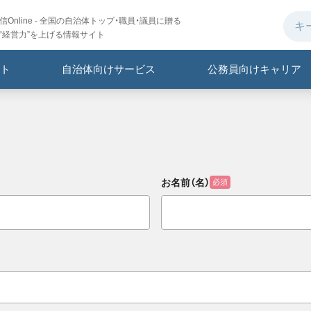
Online - 全国の自治体トップ・職員・議員に贈る
“経営力”を上げる情報サイト
ト
自治体向けサービス
公務員向けキャリア
お名前（名）
必須