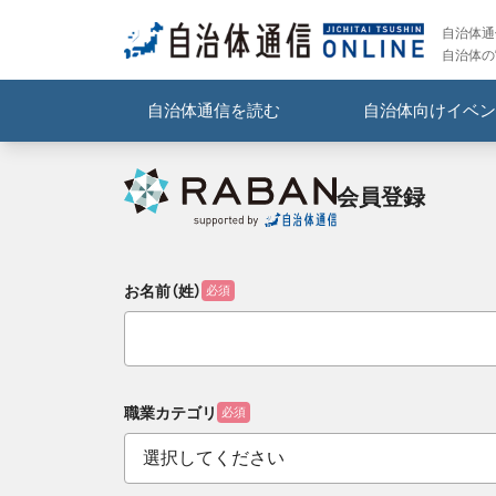
自治体通信
自治体の
自治体通信を読む
自治体向けイベン
会員登録
お名前（姓）
必須
職業カテゴリ
必須