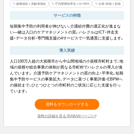
健康福祉
高齢者福祉
庁内業務効率化
AI・RPA
企画・財政
財政
サービスの特徴
短期集中予防の利用者が伸びない、介護給付費の適正化が進まな
い―鍵は入口のケアマネジメントの質。ハレクルはICT・伴走支
援・データ分析・専門職支援の4サービスで一気通貫に支援します。
導入実績
人口100万人超の大規模市から中山間地域の小規模市町村まで、地
域の規模や総合事業の体制が異なる市町村でハレクルの導入が進
んでいます。 介護予防ケアマネジメントの質の向上・平準化、短期
集中予防サービスの事業拡大、データに基づく事業評価・EBPMへ
の接続まで、ひとつひとつの市町村のご状況に応じた支援を行っ
ています。
資料をダウンロードする
資料の詳細を見る（RABANページ）