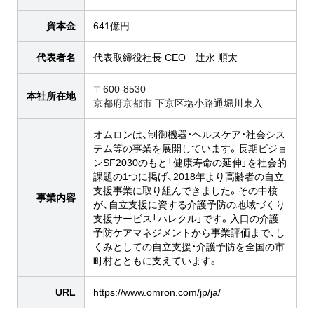
資本金
641億円
代表者名
代表取締役社長 CEO 辻永 順太
〒600-8530
本社所在地
京都府京都市 下京区塩小路通堀川東入
オムロンは、制御機器・ヘルスケア・社会シス
テム等の事業を展開しています。長期ビジョ
ンSF2030のもと「健康寿命の延伸」を社会的
課題の1つに掲げ、2018年より高齢者の自立
支援事業に取り組んできました。その中核
事業内容
が、自立支援に資する介護予防の地域づくり
支援サービス「ハレクル」です。入口の介護
予防ケアマネジメントから事業評価まで、し
くみとしての自立支援・介護予防を全国の市
町村とともに支えています。
URL
https://www.omron.com/jp/ja/