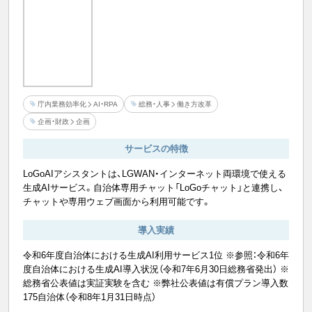
庁内業務効率化
AI・RPA
総務・人事
働き方改革
企画・財政
企画
サービスの特徴
LoGoAIアシスタントは、LGWAN・インターネット両環境で使える
生成AIサービス。自治体専用チャット「LoGoチャット」と連携し、
チャットや専用ウェブ画面から利用可能です。
導入実績
令和6年度自治体における生成AI利用サービス1位 ※参照：令和6年
度自治体における生成AI導入状況（令和7年6月30日総務省発出） ※
総務省公表値は実証実験を含む ※弊社公表値は有償プラン導入数
175自治体（令和8年1月31日時点）