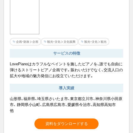
企画・財政
企画
観光・文化
文化振興
観光・文化
観光
サービスの特徴
LovePianoはカラフルなペイントを施したピアノを、誰でも自由に
弾けるストリートピアノ企画です。賑わいだけでなく、交流人口の
拡大や地域の魅力発信にお役立ていただけます。
導入実績
山形県、福井県、埼玉県さいたま市、東京都立川市、神奈川県小田原
市、 静岡県小山町、広島県広島市、愛媛県今治市、高知県高知市
他
資料をダウンロードする