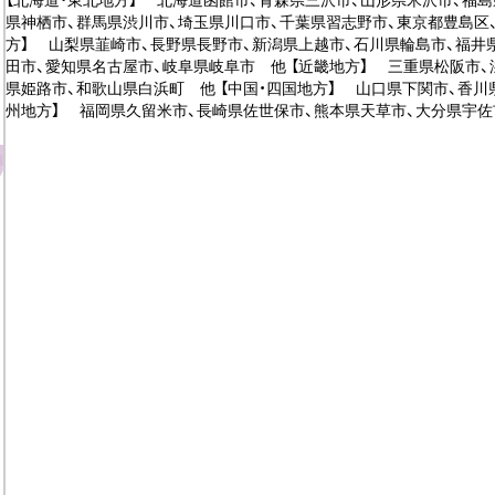
【北海道・東北地方】 北海道函館市、青森県三沢市、山形県米沢市、福島
県神栖市、群馬県渋川市、埼玉県川口市、千葉県習志野市、東京都豊島区
方】 山梨県韮崎市、長野県長野市、新潟県上越市、石川県輪島市、福井
田市、愛知県名古屋市、岐阜県岐阜市 他 【近畿地方】 三重県松阪市、
県姫路市、和歌山県白浜町 他 【中国・四国地方】 山口県下関市、香川
州地方】 福岡県久留米市、長崎県佐世保市、熊本県天草市、大分県宇佐