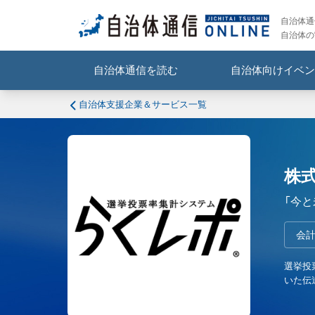
自治体通信
自治体の
自治体通信を読む
自治体向けイベン
自治体支援企業＆サービス一覧
株
「今
会計
選挙投
いた伝