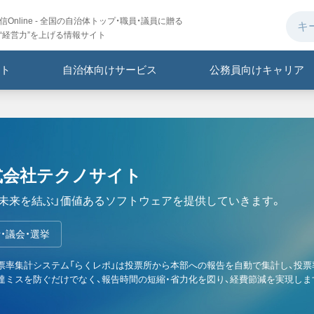
Online - 全国の自治体トップ・職員・議員に贈る
“経営力”を上げる情報サイト
ト
自治体向けサービス
公務員向けキャリア
式会社テクノサイト
と未来を結ぶ」価値あるソフトウェアを提供していきます。
・議会・選挙
票率集計システム「らくレポ」は投票所から本部への報告を自動で集計し、投
達ミスを防ぐだけでなく、報告時間の短縮・省力化を図り、経費節減を実現しま