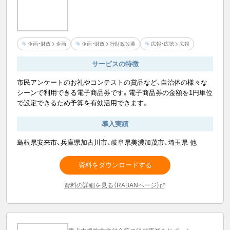
企画・財政
企画
企画・財政
行財政改革
広報・広聴
広報
サービスの特徴
市民アンケートのお礼やコンテストの賞品など、自治体の様々な
シーンで利用できる電子商品券です。電子商品券の金額を1円単位
で設定できるため予算を有効活用できます。
導入実績
島根県安来市、兵庫県加古川市、岐阜県美濃加茂市、埼玉県 他
資料をダウンロードする
資料の詳細を見る（RABANページ）