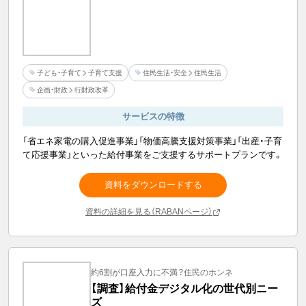
子ども・子育て
子育て支援
住民生活・安全
住民生活
企画・財政
行財政改革
サービスの特徴
「省エネ家電の購入促進事業」「物価高騰支援対策事業」「出産・子育
て応援事業」といった給付事業をご支援するサポートプランです。
資料をダウンロードする
資料の詳細を見る（RABANページ）
約6割が口座入力に不満？住民のホンネ
【調査】給付金デジタル化の世代別ニー
ズ