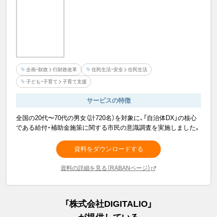
企画・財政
行財政改革
住民生活・安全
住民生活
子ども・子育て
子育て支援
サービスの特徴
全国の20代〜70代の男女（計720名）を対象に、「自治体DX」の核心
である給付・補助金施策に関する市民の意識調査を実施しました。
資料をダウンロードする
資料の詳細を見る（RABANページ）
「
株式会社DIGITALIO
」