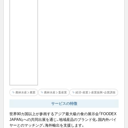
農林水産
農業
農林水産
畜産業
経済・産業
産業振興・企業誘致
サービスの特徴
世界90カ国以上が参画するアジア最大級の食の展示会「FOODEX
JAPAN」への共同出展を通じ、地域産品のブランド化、国内外バイ
ヤーとのマッチング、海外輸出を支援します。