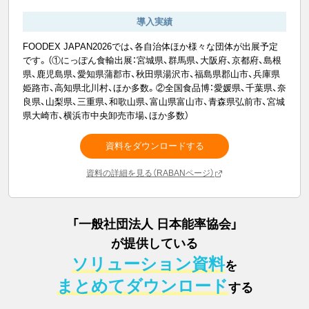
導入実績
FOODEX JAPAN2026では、各自治体ほか様々な団体が出展予定
です。（①にっぽん食輸出展：宮城県、群馬県、大阪府、京都府、島根
県、鹿児島県、愛知県蒲郡市、秋田県湯沢市、福島県郡山市、兵庫県
姫路市、高知県北川村、ほか多数。②全国食品博：愛媛県、千葉県、奈
良県、山梨県、三重県、和歌山県、富山県富山市、青森県弘前市、宮城
県大崎市、横浜市中央卸売市場、ほか多数）
資料をダウンロードする
資料の詳細を見る（RABANページ）
「
一般社団法人 日本能率協会
」
が提供している
ソリューション資料
を
まとめてダウンロード
する