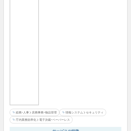
総務・人事
庶務事務・物品管理
情報システム
セキュリティ
庁内業務効率化
電子決裁・ペーパーレス