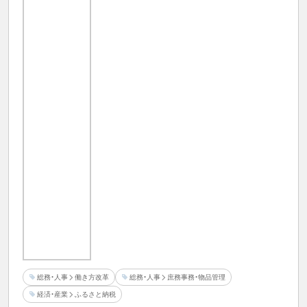
総務・人事
働き方改革
総務・人事
庶務事務・物品管理
経済・産業
ふるさと納税