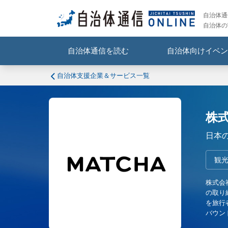
自治体通信
自治体の
自治体通信を読む
自治体向けイベン
自治体支援企業＆サービス一覧
株式
日本
観光
株式会社
の取り
を旅行
バウン