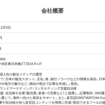
会社概要
12月3日
円
優
004
央区東日本橋2丁目24-9 LIT
外国人向け観光メディアの運営
語で、日本の観光スポット、文化、食、旅行ノウハウなどの情報を発信。日本
所や地方の魅力など、独自の視点で記事を作成し、発信。
バウンドマーケティング・コンサルティング支援自治体
援: 自治体や企業（観光業、飲食・小売業など）と提携し、記事制作、SNS
通じて、海外へ向けた発信をサポート。また、多言語CMS「MATCHA Contents
: 企業や自治体が自ら多言語コンテンツを簡単に作成・発信できるツールの