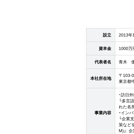
設立
2013年
資本金
1000万
代表者名
青木 
〒103-0
本社所在地
東京都中
・訪日
└多言
れた名
事業内容
・イン
└企業支
策などを
M)」