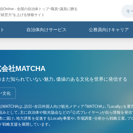
Online - 全国の自治体トップ・職員・議員に贈る
“経営力”を上げる情報サイト
ト
自治体向けサービス
公務員向けキャリア
会社MATCHA
のまだ知られていない魅力、価値のある文化を世界に発信する
・文化
MATCHAは、訪日・在日外国人向け観光メディア「MATCHA」、「Locall
組みとして、主に自治体や観光協会などの「公式プレイヤー」が自ら情報を発
者に届け、地方誘客を促進するLocally事業や、市場調査・分析から戦略立案
ド戦略支援を展開しています。