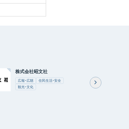
株式会社昭文社
地域創生C
（NTT西日
広報・広聴
住民生活・安全
観光・文化
観光・文化
企画・財政