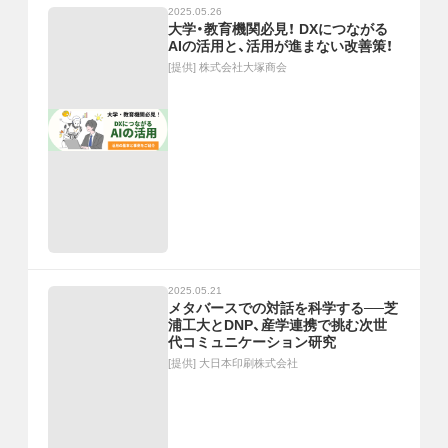
2025.05.26
大学・教育機関必見！ DXにつながる
AIの活用と、活用が進まない改善策！
[提供]
株式会社大塚商会
2025.05.21
メタバースでの対話を科学する──芝
浦工大とDNP、産学連携で挑む次世
代コミュニケーション研究
[提供]
大日本印刷株式会社