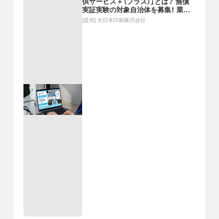
供サービス＋（プラス）」とは？ 無償
実証実験の対象自治体を募集！ 業務
負担を軽減し、住民サービスを向上さ
[提供]
大日本印刷株式会社
せます。