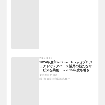
2025.06.06
2024年度「Be Smart Tokyo」プロジ
ェクトでメタバース活用の新たなサ
ービスを共創 ～2025年度も引き続
き課題解決と価値創出に取り組む～
東京都江戸川区
[提供]
大日本印刷株式会社