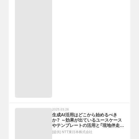
2025.03.26
生成AI活用はどこから始めるべき
か？ ～効果が出ているユースケース
やテンプレートの活用と「現地伴走」
の重要性～
[提供]
NTT東日本株式会社