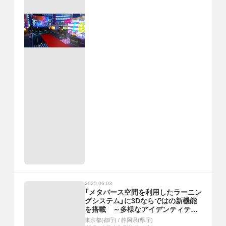
2025.06.03
「メタバース空間を利用したラーニン
グシステム」に3Dならではの新機能
を搭載 ～多様なアイデンティティ
を選べるアバターやコミュニケーシ
東京都(都庁)
/
静岡県(県庁)