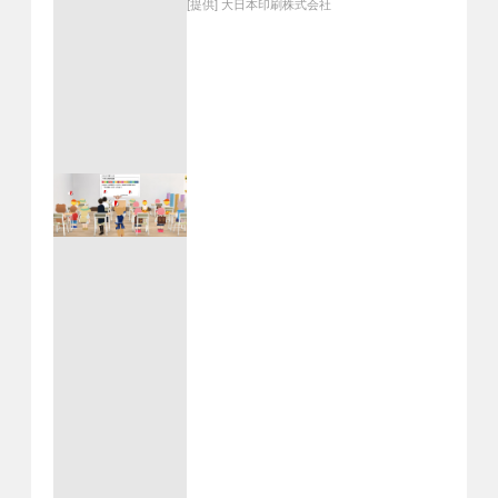
ョン促進ツールを追加～
[提供]
大日本印刷株式会社