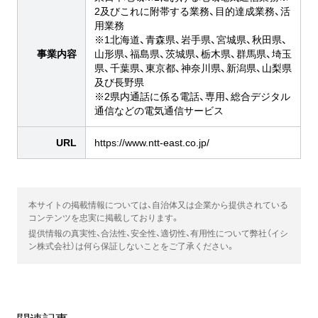
2及びこれに附帯する業務、目的達成業務、活
用業務
※1北海道、青森県、岩手県、宮城県、秋田県、
事業内容
山形県、福島県、茨城県、栃木県、群馬県、埼玉
県、千葉県、東京都、神奈川県、新潟県、山梨県
及び長野県
※2県内通話に係る電話、専用、総合デジタル
通信などの電気通信サービス
URL
https://www.ntt-east.co.jp/
本サイトの掲載情報については、自治体又は企業から提供されている
コンテンツを忠実に掲載しております。
提供情報の真実性、合法性、安全性、適切性、有用性について弊社（イシ
ン株式会社）は何ら保証しないことをご了承ください。