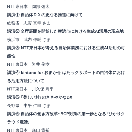
NTT東日本 岡部 佑太
講演① 自治体ＤＸの更なる推進に向けて
総務省 志賀 真幸 さま
講演② 全庁展開を開始した横浜市における生成AI活用の現在地
横浜市 武内 伸輔 さま
講演③ NTT東日本が考える自治体業務における生成AI活用の可
能性
NTT東日本 岩井 俊樹
講演④ kintone for おまかせ はたラクサポートの自治体におけ
る活用方法について
NTT東日本 川久保 舟平
講演⑤ 「美しい村」のささやかなDX
長野県 中平 仁司 さま
講演⑥ 自治体の働き方改革・BCP対策の第一歩となる「ひかりク
ラウド電話」
NTT東日本 森山 貴裕