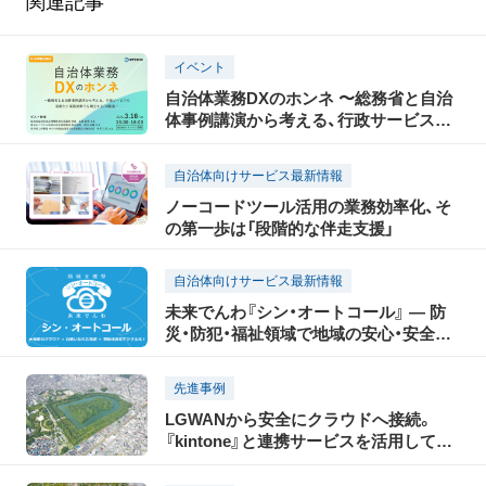
関連記事
イベント
自治体業務DXのホンネ 〜総務省と自治
体事例講演から考える、行政サービスの
高度化と業務効率化を両立するDX推
進〜
自治体向けサービス最新情報
ノーコードツール活用の業務効率化、そ
の第一歩は「段階的な伴走支援」
自治体向けサービス最新情報
未来でんわ『シン・オートコール』 ― 防
災・防犯・福祉領域で地域の安心・安全な
暮らしを支援
先進事例
LGWANから安全にクラウドへ接続。
『kintone』と連携サービスを活用して多
様な庁内業務を職員自ら効率化