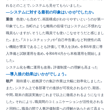
れるとのことで、システムも見せてもらいました。
―システムに対する最初の印象はいかがでしたか。
重信
色使いも含めて、画面構成がわかりやすいというのが第一
印象でした。当町のような離島の役場ではシステムに不慣れな
職員もいますが、そうした職員でも使いこなせそうだと感じまし
た。また、「ストレスチェック」や「自己申告書」など利便性の高
い機能が豊富であることも評価して導入を決め、令和5年度に導
入準備と試験運用を進め、令和6年4月から本格運用を開始しま
した。
システム化を機に運用も改善。評価制度への理解も高まった
―導入後の効果はいかがでしょう。
朝戸
期待通り、総務課での集計作業は大幅に効率化しました。
また、システム上で各部署での進捗が可視化されるので、期首、
中間、期末の面談実施がこれまで以上に徹底されるようになりま
した。それにより、職員間のコミュニケーションが活性化される
と同時に、職員の間で人事評価制度への理解があらためて高まっ