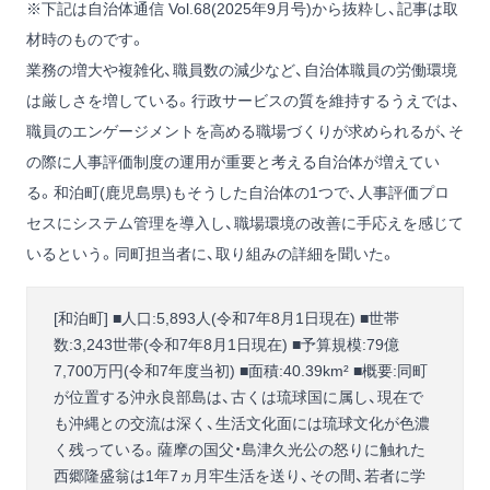
※下記は自治体通信 Vol.68(2025年9月号)から抜粋し、記事は取
材時のものです。
業務の増大や複雑化、職員数の減少など、自治体職員の労働環境
は厳しさを増している。行政サービスの質を維持するうえでは、
職員のエンゲージメントを高める職場づくりが求められるが、そ
の際に人事評価制度の運用が重要と考える自治体が増えてい
る。和泊町(鹿児島県)もそうした自治体の1つで、人事評価プロ
セスにシステム管理を導入し、職場環境の改善に手応えを感じて
いるという。同町担当者に、取り組みの詳細を聞いた。
[和泊町] ■人口:5,893人(令和7年8月1日現在) ■世帯
数:3,243世帯(令和7年8月1日現在) ■予算規模:79億
7,700万円(令和7年度当初) ■面積:40.39km² ■概要:同町
が位置する沖永良部島は、古くは琉球国に属し、現在で
も沖縄との交流は深く、生活文化面には琉球文化が色濃
く残っている。薩摩の国父・島津久光公の怒りに触れた
西郷隆盛翁は1年7ヵ月牢生活を送り、その間、若者に学