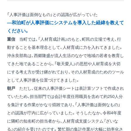
「人事評価は面倒なもの」との認識が広がっていた
―和泊町が人事評価にシステムを導入した経緯を教えて
ください。
重信
当町では、「人材育成計画」のもと、町民の立場で考え、行
動することを基本理念として、人材育成に力を入れてきました。
沖永良部島は、西郷隆盛が流人生活のなかで地域の若者を教育し
てきた地であることから、「敬天愛人」の思想や人材育成を大切
にする考え方が受け継がれており、その人材育成のためのツール
として人事評価を位置づけてきました。
朝戸
ただし、従来の人事評価シートは表計算ソフトで作成され
ていたため、担当部門では会計年度任用職員を含めて約250人分
を集計する作業がかなり煩雑であり、「人事評価は面倒なもの」
との認識が庁内に広がっていました。そうしたなか、令和4年度
に隣町の知名町の担当者から、人材育成支援システム『ざいな
る』の紹介を受けたのです。繁忙期の集計作業が大幅に効率化さ