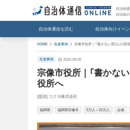
自治体通信
自治体の
自治体通信を読む
自治体向けイベン
HOME
先進事例
宗像市役所｜「書かない窓口」の実
先進事例
2025.09.26
宗像市役所｜「書かない
役所へ
[提供] コクヨ株式会社
福岡県
福岡県宗像市
5万人～20万人
企画