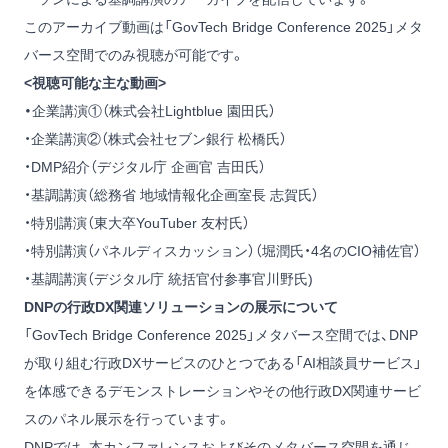
このアーカイブ動画は「GovTech Bridge Conference 2025」メタ
バース空間でのみ視聴が可能です。
<視聴可能な主な動画>
・
企業講演①（株式会社Lightblue 園田氏）
・企業講演②（株式会社セブン銀行 松橋氏）
・DMP紹介（デジタル庁 企画官 吉田氏）
・基調講演（総務省 地域情報化企画室長 志賀氏）
・特別講演（東大卒YouTuber 友村氏）
・特別講演（パネルディスカッション）（堀潤氏・4名のCIO補佐官）
・基調講演（デジタル庁 統括官付参事官川野氏)
DNPの行政DX関連ソリューションの展示について
「GovTech Bridge Conference 2025」メタバース空間では、DNP
が取り組む行政DXサービスのひとつである「AI相談員サービス」
を体感できるデモンストレーションやその他行政DX関連サービ
スのパネル展示を行っています。
DNPでは、本カンファレンスおよびそのメタバース空間を通じ