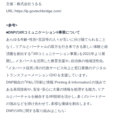
主催 ： 株式会社うるる
URL：
https://lp.govtechbridge.com/
<参考>
■DNPのXRコミュニケーション®事業について
あらゆる年齢・性別・言語等の人々が互いに分け隔てられること
なく、リアルとバーチャルの双方を行き来できる新しい体験と経
済圏を創出する「XRコミュニケーション事業」を2021年より展
開し、メタバースを活用した教育支援や、自治体の地域活性化、
「メタバース役所」等の行政サービス向上と窓口業務のデジタル
トランスフォーメーション（DX）を支援しています。
DNP独自の「P&I」（印刷と情報：Printing & Information）の強みで
ある表現技術や、安全・安心に大量の情報を処理する能力、リア
ルとバーチャルを融合するXR技術を活かし、多くのパートナー
の強みなどを掛け合わせて、多様な価値を創出します。
DNPのXRに関する取り組みはこちら：