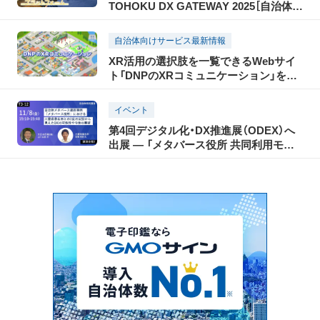
TOHOKU DX GATEWAY 2025［自治体向
けDX展示会］―
自治体向けサービス最新情報
XR活用の選択肢を一覧できるWebサイ
ト「DNPのXRコミュニケーション」を公
開
イベント
第4回デジタル化・DX推進展（ODEX）へ
出展 ― 「メタバース役所 共同利用モデ
ル」の体験版を初展示 ―