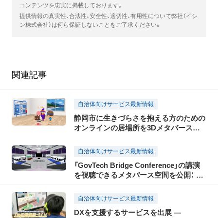
コンテンツを忠実に掲載しております。
提供情報の真実性、合法性、安全性、適切性、有用性について弊社（イシ
ン株式会社）は何ら保証しないことをご了承ください。
関連記事
自治体向けサービス最新情報
静岡市に生きづらさを抱える方のための
オンラインの居場所を3Dメタバースで
提供
自治体向けサービス最新情報
「GovTech Bridge Conference」の講演
を視聴できるメタバース空間を公開： 自
治体のDXを官民連携で持続的に支援
自治体向けサービス最新情報
DXを支援するサービスを出展 ―