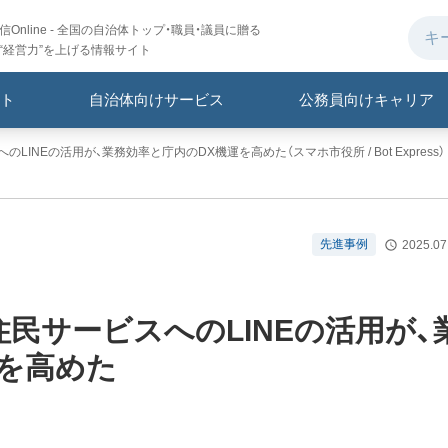
Online - 全国の自治体トップ・職員・議員に贈る
“経営力”を上げる情報サイト
ト
自治体向けサービス
公務員向けキャリア
のLINEの活用が、業務効率と庁内のDX機運を高めた（スマホ市役所 / Bot Express）
先進事例
2025.07
住民サービスへのLINEの活用が、
運を高めた