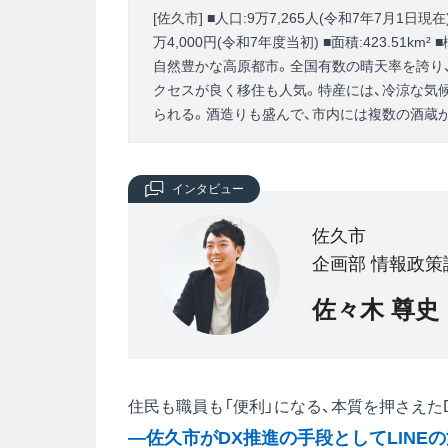
[佐久市] ■人口:9万7,265人(令和7年7月1日現在)
万4,000円(令和7年度当初) ■面積:423.5
自然豊かな高原都市。全国有数の晴天率を誇り
クセスが良く移住も人気。特産には、冷涼な気
られる。酒造りも盛んで、市内には複数の酒蔵
インタビュー
佐久市
企画部 情報政策
佐々木 尊史
住民も職員も「便利」になる、本質を押さえた
―佐久市がDX推進の手段としてLINE