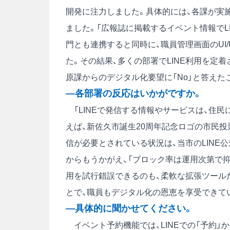
開発に注力しました。具体的には、各課が実施
ました。「広報誌に掲載するイベント情報でL
門とも連携すると同時に、職員管理画面のUI
た。その結果、多くの部署でLINE利用を定
原課からのデジタル化要望に「No」と答えた
―各部署の反応はいかがですか。
「LINEで発信する情報やサービスは、住
えば、新佐久市誕生20周年記念ロゴの市民投票
信が必要とされている状況は、当市のLIN
からもうかがえ、「ブロック率は運用次第で
用を試行錯誤できるのも、柔軟な拡張ツールだ
とで、職員もデジタル化の恩恵を享受できて
―具体的に聞かせてください。
イベント予約機能では、LINEでの「予約」