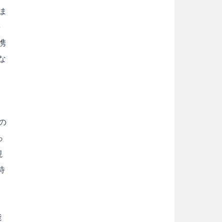
ま
を
携
な
の
っ
現
待
能