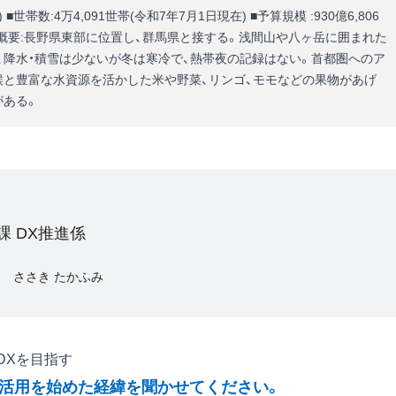
 ■世帯数:4万4,091世帯(令和7年7月1日現在) ■予算規模 :930億6,806
1km² ■概要:長野県東部に位置し、群馬県と接する。浅間山や八ヶ岳に囲まれた
、降水・積雪は少ないが冬は寒冷で、熱帯夜の記録はない。首都圏へのア
候と豊富な水資源を活かした米や野菜、リンゴ、モモなどの果物があげ
がある。
課 DX推進係
ささき たかふみ
DXを目指す
の活用を始めた経緯を聞かせてください。