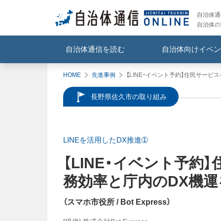
自治体通信
自治体の
自治体通信を読む
自治体向けイベン
HOME
先進事例
【LINE・イベント予約】住民サービスへ
長野県佐久市の取り組み
LINEを活用したDX推進➀
【LINE・イベント予約】
務効率と庁内のDX機
（
スマホ市役所
/ Bot Express
）