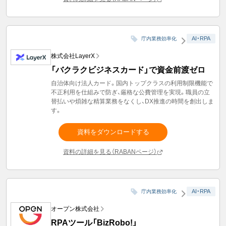
AI・RPA
庁内業務効率化
株式会社LayerX
「バクラクビジネスカード」で資金前渡ゼロ
自治体向け法人カード。国内トップクラスの利用制限機能で
不正利用を仕組みで防ぎ、厳格な公費管理を実現。職員の立
替払いや煩雑な精算業務をなくし、DX推進の時間を創出しま
す。
資料をダウンロードする
資料の詳細を見る（RABANページ）
AI・RPA
庁内業務効率化
オープン株式会社
RPAツール「BizRobo!」