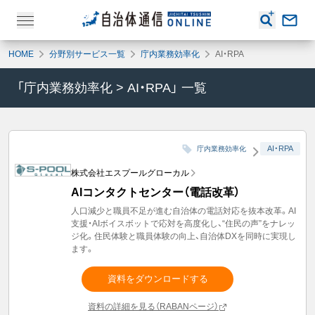
HOME
分野別サービス一覧
庁内業務効率化
AI・RPA
「
庁内業務効率化
>
AI・RPA
」 一覧
AI・RPA
庁内業務効率化
株式会社エスプールグローカル
AIコンタクトセンター（電話改革）
人口減少と職員不足が進む自治体の電話対応を抜本改革。AI
支援・AIボイスボットで応対を高度化し、“住民の声”をナレッ
ジ化。住民体験と職員体験の向上、自治体DXを同時に実現し
ます。
資料をダウンロードする
資料の詳細を見る（RABANページ）