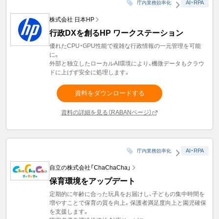
AI・RPA
庁内業務効率化
株式会社 日本HP
行政DXを創るHP ワークステーション
優れたCPU・GPU性能で複雑な行政情報の一元管理を可能
に。
外部と独立したローカルAI環境により、機微データもクラウ
ドに上げず安全に処理します。
資料をダウンロードする
資料の詳細を見る（RABANページ）
AI・RPA
庁内業務効率化
自立の株式会社「ChaChaCha」
保育環境をアップデート
定期的に年齢に合った玩具をお届けし、子どもの集中時間を
増やすことで保育の質を向上。保護者満足度向上と園児確保
を支援します。