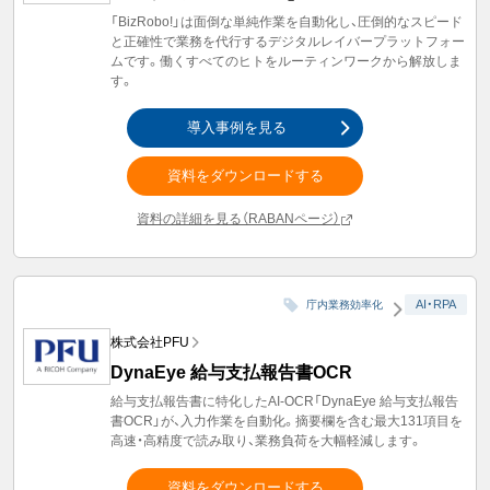
「BizRobo!」は面倒な単純作業を自動化し、圧倒的なスピード
と正確性で業務を代行するデジタルレイバープラットフォー
ムです。働くすべてのヒトをルーティンワークから解放しま
す。
導入事例を見る
資料をダウンロードする
資料の詳細を見る（RABANページ）
AI・RPA
庁内業務効率化
株式会社PFU
DynaEye 給与支払報告書OCR
給与支払報告書に特化したAI-OCR「DynaEye 給与支払報告
書OCR」が、入力作業を自動化。摘要欄を含む最大131項目を
高速・高精度で読み取り、業務負荷を大幅軽減します。
資料をダウンロードする