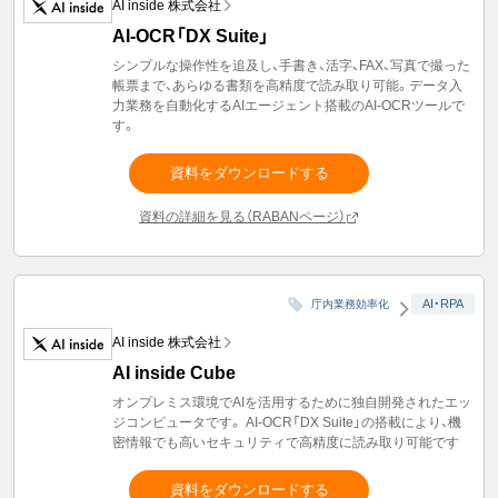
AI inside 株式会社
AI-OCR「DX Suite」
シンプルな操作性を追及し、手書き、活字、FAX、写真で撮った
帳票まで、あらゆる書類を高精度で読み取り可能。データ入
力業務を自動化するAIエージェント搭載のAI-OCRツールで
す。
資料をダウンロードする
資料の詳細を見る（RABANページ）
AI・RPA
庁内業務効率化
AI inside 株式会社
AI inside Cube
オンプレミス環境でAIを活用するために独自開発されたエッ
ジコンピュータです。 AI-OCR「DX Suite」の搭載により、機
密情報でも高いセキュリティで高精度に読み取り可能です
資料をダウンロードする