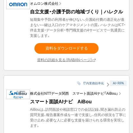
オムロン株式会社
自立支援・介護予防の地域づくり｜ハレクル
短期集中予防の利用者が伸びない、介護給付費の適正化が進
まない―鍵は入口のケアマネジメントの質。ハレクルはICT・
伴走支援・データ分析・専門職支援の4サービスで一気通貫に
支援します。
資料をダウンロードする
資料の詳細を見る（RABANページ）
AI・RPA
庁内業務効率化
株式会社NTTデータ関西 スマート面談AIナビ「AiBou」
スマート面談AIナビ AiBou
AiBouは、訪問面談や相談窓口での会話記録、聞き漏れ防止の
質問支援、報告書案作成を一連で支援し、住民の状況を丁寧に
受け止め、必要な人に必要な支援を届けられる環境を実現し
ます。