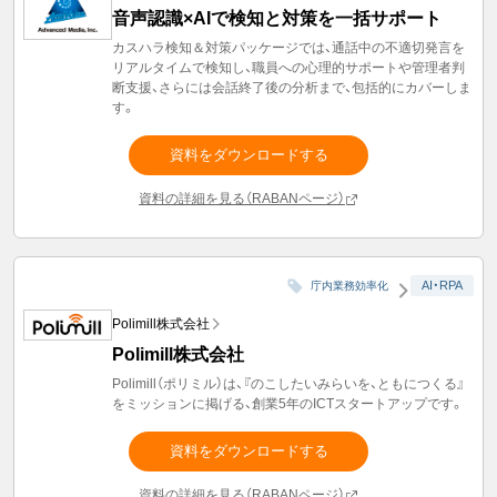
音声認識×AIで検知と対策を一括サポート
カスハラ検知＆対策パッケージでは、通話中の不適切発言を
リアルタイムで検知し、職員への心理的サポートや管理者判
断支援、さらには会話終了後の分析まで、包括的にカバーしま
す。
資料をダウンロードする
資料の詳細を見る（RABANページ）
AI・RPA
庁内業務効率化
Polimill株式会社
Polimill株式会社
Polimill（ポリミル）は、『のこしたいみらいを、ともにつくる』
をミッションに掲げる、創業5年のICTスタートアップです。
資料をダウンロードする
資料の詳細を見る（RABANページ）