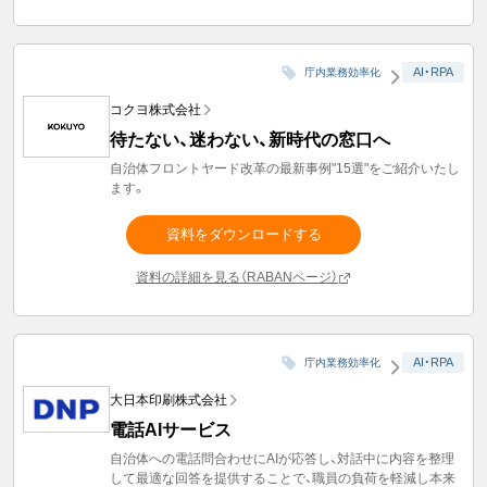
AI・RPA
庁内業務効率化
コクヨ株式会社
待たない、迷わない、新時代の窓口へ
自治体フロントヤード改革の最新事例"15選"をご紹介いたし
ます。
資料をダウンロードする
資料の詳細を見る（RABANページ）
AI・RPA
庁内業務効率化
大日本印刷株式会社
電話AIサービス
自治体への電話問合わせにAIが応答し、対話中に内容を整理
して最適な回答を提供することで、職員の負荷を軽減し本来