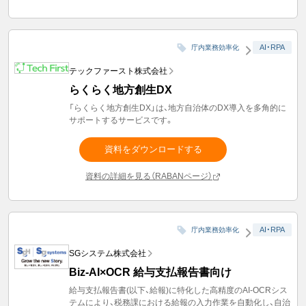
AI・RPA
庁内業務効率化
テックファースト株式会社
らくらく地方創生DX
「らくらく地方創生DX」は、地方自治体のDX導入を多角的に
サポートするサービスです。
資料をダウンロードする
資料の詳細を見る（RABANページ）
AI・RPA
庁内業務効率化
SGシステム株式会社
Biz-AI×OCR 給与支払報告書向け
給与支払報告書(以下、給報)に特化した高精度のAI-OCRシス
テムにより、税務課における給報の入力作業を自動化し、自治