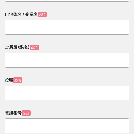
自治体名 / 企業名
必須
ご所属（課名）
必須
役職
必須
電話番号
必須