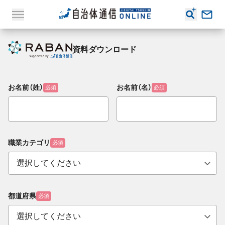
資料ダウンロード
お名前（姓）
お名前（名）
必須
必須
職業カテゴリ
必須
都道府県
必須