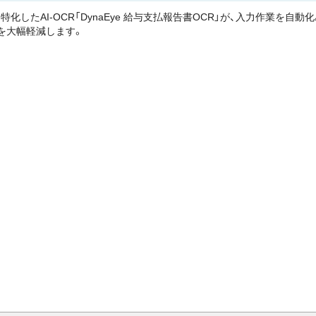
化したAI-OCR「DynaEye 給与支払報告書OCR」が、入力作業を自
を大幅軽減します。