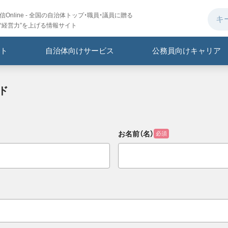
Online - 全国の自治体トップ・職員・議員に贈る
“経営力”を上げる情報サイト
ト
自治体向けサービス
公務員向けキャリア
ド
お名前（名）
必須