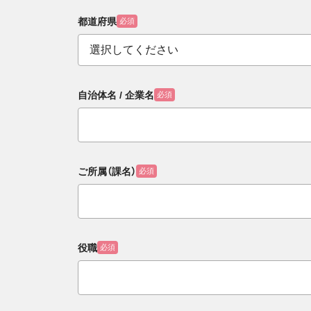
都道府県
必須
自治体名 / 企業名
必須
ご所属（課名）
必須
役職
必須