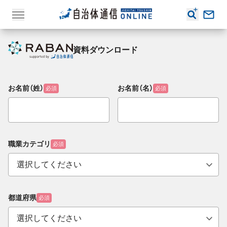
資料ダウンロード
お名前（姓）
お名前（名）
必須
必須
職業カテゴリ
必須
都道府県
必須