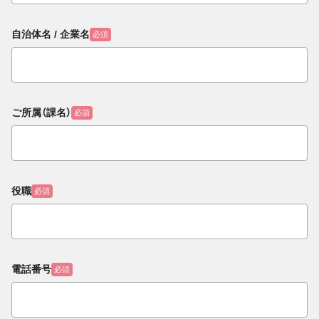
自治体名 / 企業名
必須
ご所属（課名）
必須
役職
必須
電話番号
必須