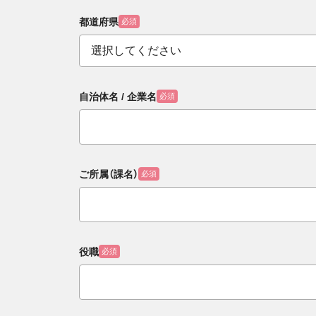
都道府県
必須
自治体名 / 企業名
必須
ご所属（課名）
必須
役職
必須