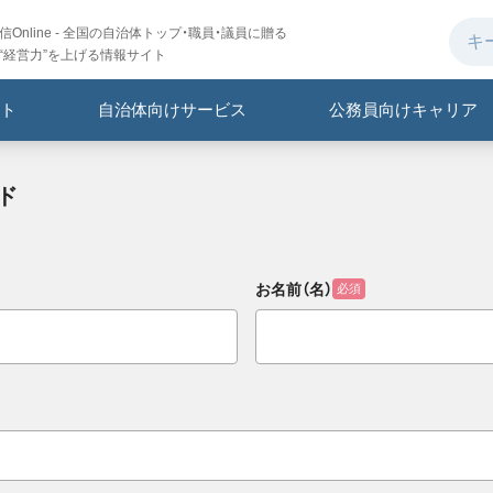
Online - 全国の自治体トップ・職員・議員に贈る
“経営力”を上げる情報サイト
ト
自治体向けサービス
公務員向けキャリア
ド
お名前（名）
必須