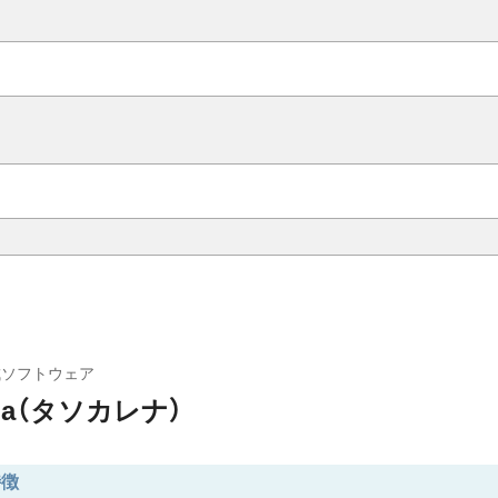
成ソフトウェア
rena（タソカレナ）
特徴