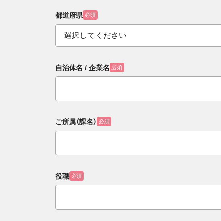
都道府県
必須
自治体名 / 企業名
必須
ご所属（課名）
必須
役職
必須