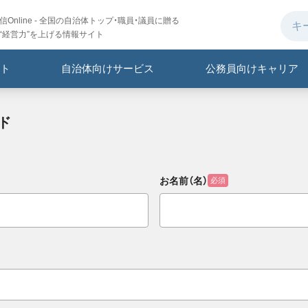
Online - 全国の自治体トップ・職員・議員に贈る
“経営力”を上げる情報サイト
ト
自治体向けサービス
公務員向けキャリア
ド
お名前（名）
必須