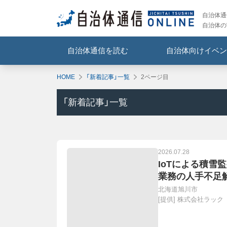
自治体通信
自治体の
自治体通信を読む
自治体向けイベン
HOME
「新着記事」一覧
2ページ目
「新着記事」一覧
2026.07.28
IoTによる積雪
業務の人手不足
北海道旭川市
[提供]
株式会社ラック