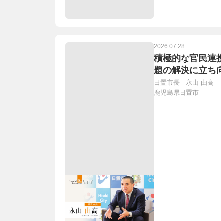
2026.07.28
積極的な官民連
題の解決に立ち
日置市長 永山 由高
鹿児島県日置市