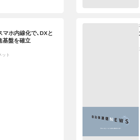
スマホ内線化で、DXと
進基盤を確立
ネット