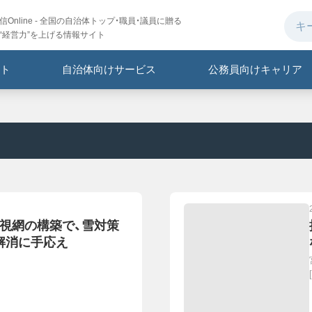
Online - 全国の自治体トップ・職員・議員に贈る
“経営力”を上げる情報サイト
ト
自治体向けサービス
公務員向けキャリア
監視網の構築で、雪対策
解消に手応え