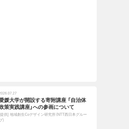
2026.07.27
愛媛大学が開設する寄附講座 「自治体
政策実践講座」への参画について
[提供]
地域創生Coデザイン研究所（NTT西日本グルー
プ）