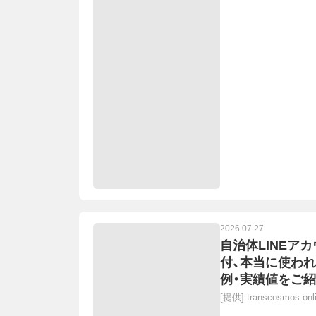
2026.07.27
自治体LINEア
付、本当に使わ
例・実績値をご紹介
時開催(無料)
[提供]
transcosmos o