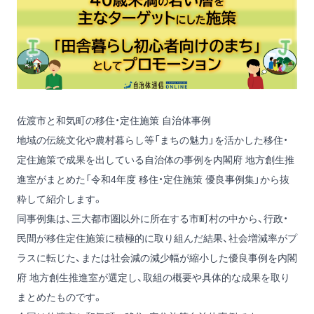
佐渡市と和気町の移住・定住施策 自治体事例
地域の伝統文化や農村暮らし等「まちの魅力」を活かした移住・
定住施策で成果を出している自治体の事例を内閣府 地方創生推
進室がまとめた「令和4年度 移住・定住施策 優良事例集」から抜
粋して紹介します。
同事例集は、三大都市圏以外に所在する市町村の中から、行政・
民間が移住定住施策に積極的に取り組んだ結果、社会増減率がプ
ラスに転じた、または社会減の減少幅が縮小した優良事例を内閣
府 地方創生推進室が選定し、取組の概要や具体的な成果を取り
まとめたものです。