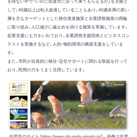
を得ない中で「いかに佐渡市に戻って来てもらえるか」を主眼と
して、40歳以上は転入超過していることもあり、40歳未満の若い
層を主なターゲットとした移住推進施策と企業誘致施策の両輪
に取り組み、人口減少に歯止めを掛ける施策を実施しています。
起業支援にも力をいれており、企業誘致支援団体とビジネスコン
テストを実施するなど、人的・物的環境の構築支援をしていま
す。
また、市民が自発的に移住・定住サポートに関わる取組を行って
おり、民間の力をうまく活用しています。
佐渡市のサイト（
https://www.city.sado.niigata.jp/
）。画像は佐渡