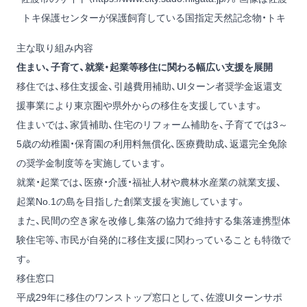
トキ保護センターが保護飼育している国指定天然記念物・トキ
主な取り組み内容
住まい、子育て、就業・起業等移住に関わる幅広い支援を展開
移住では、移住支援金、引越費用補助、UIターン者奨学金返還支
援事業により東京圏や県外からの移住を支援しています。
住まいでは、家賃補助、住宅のリフォーム補助を、子育てでは3～
5歳の幼稚園・保育園の利用料無償化、医療費助成、返還完全免除
の奨学金制度等を実施しています。
就業・起業では、医療・介護・福祉人材や農林水産業の就業支援、
起業No.1の島を目指した創業支援を実施しています。
また、民間の空き家を改修し集落の協力で維持する集落連携型体
験住宅等、市民が自発的に移住支援に関わっていることも特徴で
す。
移住窓口
平成29年に移住のワンストップ窓口として、佐渡UIターンサポ