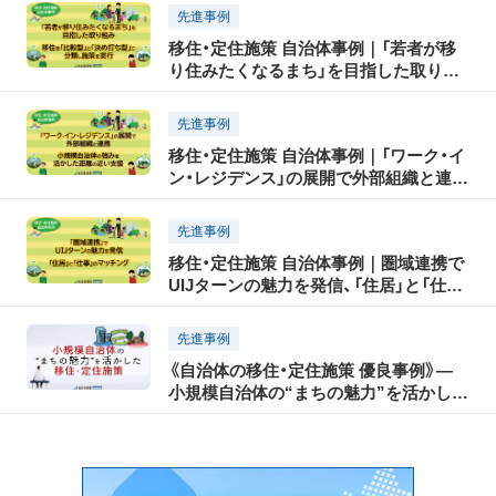
る施策
先進事例
移住・定住施策 自治体事例｜「若者が移
り住みたくなるまち」を目指した取り組
み、移住を「比較型」と「決め打ち型」に分
類し施策を実行
先進事例
移住・定住施策 自治体事例｜「ワーク・イ
ン・レジデンス」の展開で外部組織と連
携、小規模自治体の強みを活かした距離
の近い支援
先進事例
移住・定住施策 自治体事例｜圏域連携で
UIJターンの魅力を発信、「住居」と「仕
事」のマッチング
先進事例
《自治体の移住・定住施策 優良事例》―
小規模自治体の“まちの魅力”を活かした
移住・定住施策