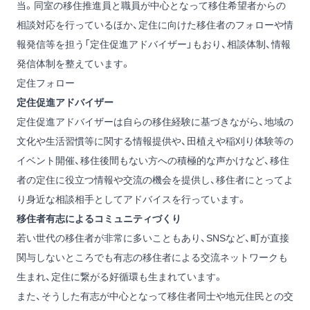
当。同室の移住推進員と職員が中心となって移住希望者からの
相談対応を行っているほか、定住に向けた移住者のフォローや情
報発信等を担う「定住促進アドバイザー」もおり、相談体制、情報
発信体制を整えています。
定住フォロー
定住促進アドバイザー
定住促進アドバイザーは自らの移住経験に基づきながら、地域の
文化や生活習慣等に関する情報提供や、田植えや稲刈り体験等の
イベント開催、移住後間もない方への積極的な声かけなど、移住
者の定住に役立つ情報や交流の機会を提供し、移住者にとってよ
り身近な相談相手としてアドバイスを行っています。
移住者有志によるコミュニティづくり
若い世代の移住者が非常に多いこともあり、SNSなど、町が直接
関与しないところでも有志の移住者による交流ネットワークも
生まれ、定住に繋がる好循環も生まれています。
また、そうした有志が中心となって移住者同士や地元住民との交