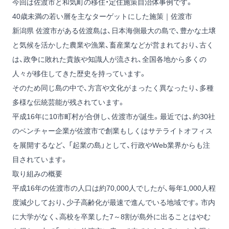
今回は佐渡市と和気町の移住・定住施策自治体事例です。
40歳未満の若い層を主なターゲットにした施策｜佐渡市
新潟県 佐渡市がある佐渡島は、日本海側最大の島で、豊かな土壌
と気候を活かした農業や漁業、畜産業などが営まれており、古く
は、政争に敗れた貴族や知識人が流され、全国各地から多くの
人々が移住してきた歴史を持っています。
そのため同じ島の中で、方言や文化がまったく異なったり、多種
多様な伝統芸能が残されています。
平成16年に10市町村が合併し、佐渡市が誕生。最近では、約30社
のベンチャー企業が佐渡市で創業もしくはサテライトオフィス
を展開するなど、 「起業の島」として、行政やWeb業界からも注
目されています。
取り組みの概要
平成16年の佐渡市の人口は約70,000人でしたが、毎年1,000人程
度減少しており、少子高齢化が最速で進んでいる地域です。市内
に大学がなく、高校を卒業した7～8割が島外に出ることはやむ