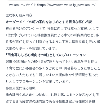
wakesumのサイト（
https://www.town.wake.lg.jp/wakesum/
）
主な取り組み内容
オーダーメイドの町内案内をはじめとする親身な移住相談
移住者向けのアンケートで「移住に向けて役立った支援」として
1位に挙げられている移住推進員による車での町内案内など、移
住者が責任を持って判断できるように丁寧に情報提供を行い、最
大限のサポートを実施しています。
「田舎暮らし初心者向けの町」としてのプロモーション
関東・関西圏からの移住者が7割となっており、未就学児を持つ
子育て世代が移住者の多くを占める中、田舎暮らしを経験したこ
とがない人たちでも生活しやすい支援体制や生活環境が整った
町としてプロモーションを実施しています。
移住支援に係る組織
総合計画や地方創生、地域おこし協力隊、ふるさと納税などを所
管するまち経営課の課内室である移住推進室が移住施策を担