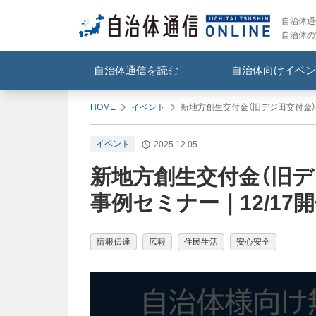
自治体通信
自治体の
自治体通信を読む
自治体向けイベン
HOME
イベント
新地方創生交付金（旧デジ田交付金）を
イベント
2025.12.05
新地方創生交付金（旧デ
事例セミナー｜12/17開
情報伝達
広報
住民生活
安心安全