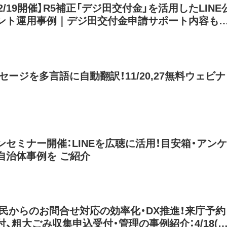
2・12/19開催】R5補正「デジ田交付金」を活用したLINE
ント運用事例｜デジ田交付金申請サポート内容も
料セミナー
ッセージを多言語に自動翻訳！11/20,27無料ウェビナ
ンセミナー開催：LINEを広聴に活用！目安箱・アンケ
自治体事例を ご紹介
で住民からのお問合せ対応の効率化・DX推進！来庁予約
、粗大ごみ収集申込受付・管理の事例紹介：4/18(木