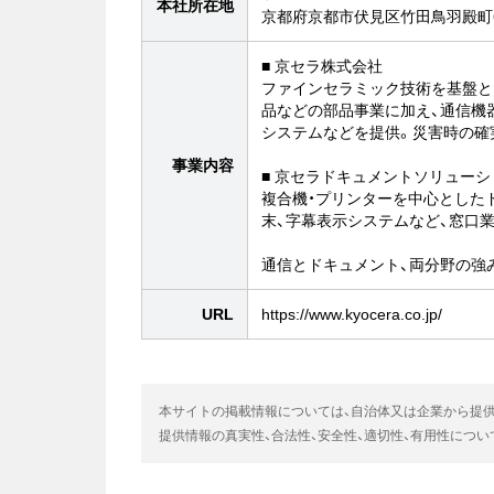
本社所在地
京都府京都市伏見区竹田鳥羽殿町
■ 京セラ株式会社
ファインセラミック技術を基盤と
品などの部品事業に加え、通信機
システムなどを提供。災害時の確
事業内容
■ 京セラドキュメントソリュー
複合機・プリンターを中心とした
末、字幕表示システムなど、窓口
通信とドキュメント、両分野の強
URL
https://www.kyocera.co.jp/
本サイトの掲載情報については、自治体又は企業から提
提供情報の真実性、合法性、安全性、適切性、有用性につ