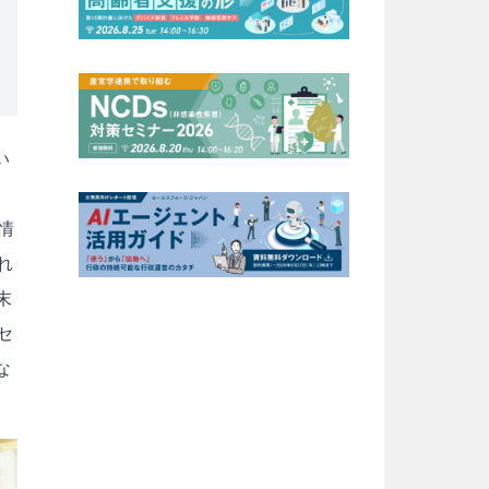
い
情
れ
末
セ
な