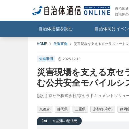
自治体通信
自治体の
自治体通信を読む
自治体向けイベン
HOME
先進事例
災害現場を支える京セラスマートフ
先進事例
2025.12.10
災害現場を支える京セ
む公共安全モバイルシ
[提供] 京セラ株式会社/京セラドキュメントソリ
京都府
静岡県
三重県
京都府(府庁)
静岡県
この記事の配信元