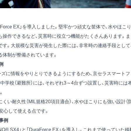
Force EX」を導入しました。堅牢かつ頑丈な筐体で、水やほこ
も操作できるなど、災害時に役立つ機能がたくさんあります。ま
です。大規模な災害が発生した際には、非常時の連絡手段として
る体制が整備されています。
例
ーズに情報をやりとりできるようにするため、京セラスマートフ
の小中学校（避難所）には、それぞれ3～4台ずつ設置し、災害時には
。
くい耐久性（MIL規格20項目適合）、水やほこりにも強い設計（
場でも安心して使える点です。
事例
 SX4」と「DuraForce EX」を導入し、これまで使っていた移