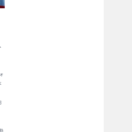
り
、
ォ
本
防
動