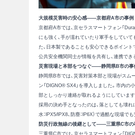
大規模災害時の安心感――京都府A市の事例
京都府A市では、京セラスマートフォン「Dura
にも強く、手が濡れていたり軍手をしていて
た、日本製であることも安心できるポイント
公共安全機関同士が情報を共有し、連携でき
災害現場と本部をつなぐ――静岡県B市の事
静岡県B市では、災害対策本部と現場がスム
ン「DIGNO® SX4」を導入しました。市内
部としっかり連絡が取れるようにしています
採用の決め手となったのは、落としても壊れに
水：IPX5/IPX8、防塵：IP6X）で過酷な現
防災行政無線の後継として――三重県C市の
三重県C市では、京セラスマートフォン「DIGNO®