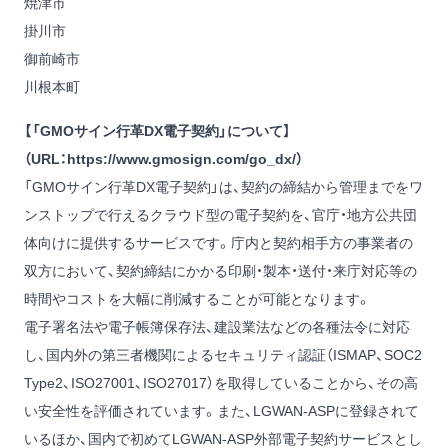
焼津市
掛川市
御前崎市
川根本町
【「GMOサイン行革DX電子契約」について】
（URL：
https://www.gmosign.com/go_dx/
）
「GMOサイン行革DX電子契約」は、契約の締結から管理までをワ
ンストップで行えるクラウド型の電子契約を、官庁・地方公共団
体向けに提供するサービスです。庁内と契約相手方の事業者の
双方において、契約締結にかかる印刷・製本・送付・来庁対応等の
時間やコストを大幅に削減することが可能となります。
電子署名法や電子帳簿保存法、建設業法などの各種法令に対応
し、国内外の第三者機関によるセキュリティ認証（ISMAP、SOC2
Type2、ISO27001、ISO27017）を取得していることから、その高
い安全性を評価されています。また、LGWAN-ASPに登録されて
いるほか、国内で初めてLGWAN-ASP外部電子契約サービスとし