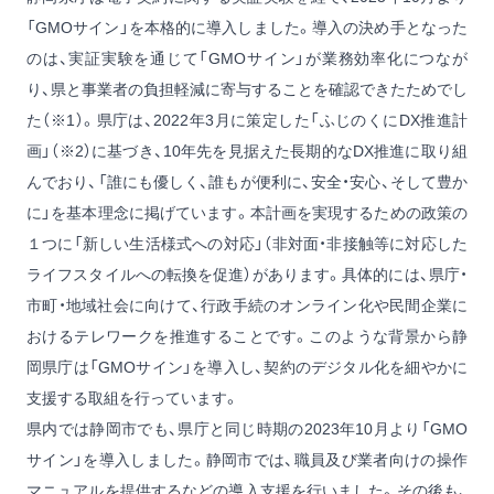
「GMOサイン」を本格的に導入しました。導入の決め手となった
のは、実証実験を通じて「GMOサイン」が業務効率化につなが
り、県と事業者の負担軽減に寄与することを確認できたためでし
た（※1）。県庁は、2022年3月に策定した「ふじのくにDX推進計
画」（※2）に基づき、10年先を見据えた長期的なDX推進に取り組
んでおり、「誰にも優しく、誰もが便利に、安全・安心、そして豊か
に」を基本理念に掲げています。本計画を実現するための政策の
１つに「新しい生活様式への対応」（非対面・非接触等に対応した
ライフスタイルへの転換を促進）があります。具体的には、県庁・
市町・地域社会に向けて、行政手続のオンライン化や民間企業に
おけるテレワークを推進することです。このような背景から静
岡県庁は「GMOサイン」を導入し、契約のデジタル化を細やかに
支援する取組を行っています。
県内では静岡市でも、県庁と同じ時期の2023年10月より「GMO
サイン」を導入しました。静岡市では、職員及び業者向けの操作
マニュアルを提供するなどの導入支援を行いました。その後も、