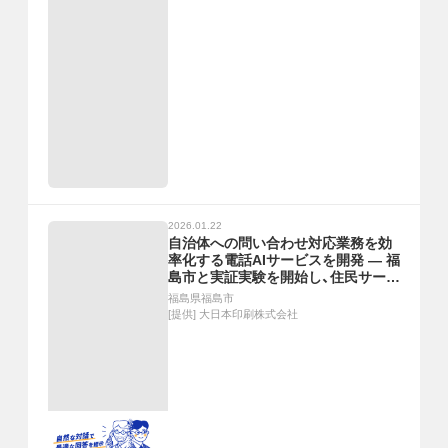
2026.01.22
自治体への問い合わせ対応業務を効
率化する電話AIサービスを開発 ― 福
島市と実証実験を開始し、住民サービ
スの質の向上を目指す ―
福島県福島市
[提供]
大日本印刷株式会社