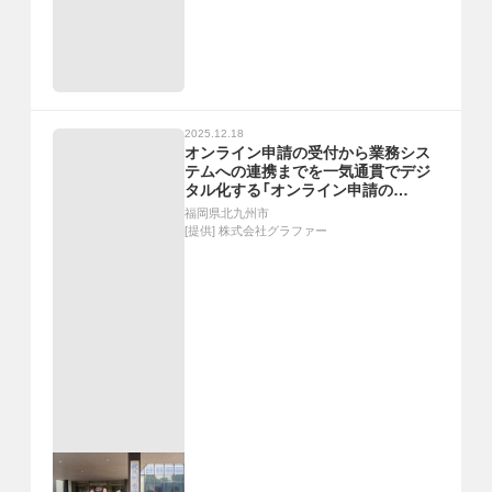
2025.12.18
オンライン申請の受付から業務シス
テムへの連携までを一気通貫でデジ
タル化する「オンライン申請の
kintone連携」に取り組む北九州市の
福岡県北九州市
先行事例
[提供]
株式会社グラファー