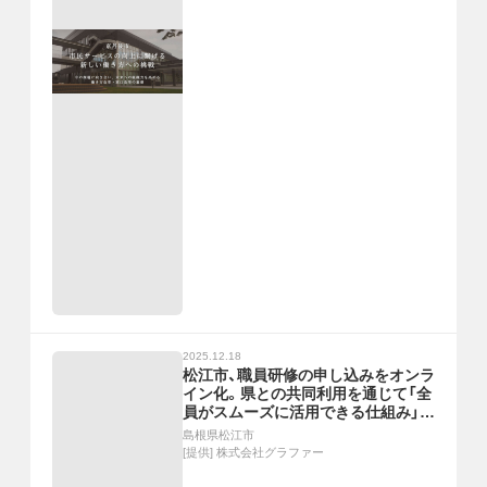
2025.12.18
松江市、職員研修の申し込みをオンラ
イン化。県との共同利用を通じて「全
員がスムーズに活用できる仕組み」を
構築
島根県松江市
[提供]
株式会社グラファー