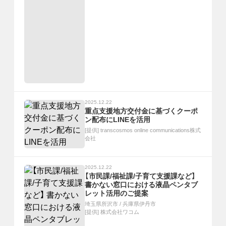
2025.12.22
重点支援地方交付金に基づくクーポ
ン配布にLINEを活用
[提供]
transcosmos online communications株式
会社
2025.12.22
【市民課/福祉課/子育て支援課など】
書かない窓口における液晶ペンタブ
レット活用のご提案
埼玉県所沢市
/
兵庫県伊丹市
[提供]
株式会社ワコム