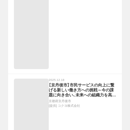
2025.12.18
【京丹後市】市民サービスの向上に繋
げる新しい働き方への挑戦～今の課
題に向き合い、未来への組織力を高め
る働き方改革・窓口改革の裏側～
京都府京丹後市
[提供]
コクヨ株式会社