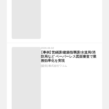
2026.06.02
【事例】営繕課/建築指導課/水道局/消
防局など ペーパーレス図面審査で業
務効率化を実現
[提供]
株式会社ワコム