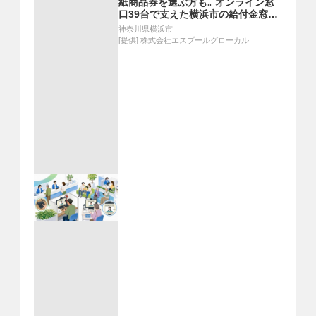
紙商品券を選ぶ方も。オンライン窓
口39台で支えた横浜市の給付金窓
口。
神奈川県横浜市
[提供]
株式会社エスプールグローカル