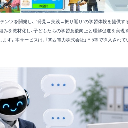
ンツを開発し、 “発見→実践→振り返り”の学習体験を提供す
組みを教材化し、子どもたちの学習意欲向上と理解促進を実現
ます。本サービスは、「関西電力株式会社」＊5等で導入されて