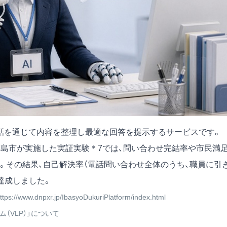
対話を通じて内容を整理し最適な回答を提示するサービスです。
NPと福島市が実施した実証実験＊7では、問い合わせ完結率や市民満
。その結果、自己解決率（電話問い合わせ全体のうち、職員に引
達成しました。
ttps://www.dnpxr.jp/IbasyoDukuriPlatform/index.html
（VLP）」について