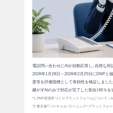
電話問い合わせにAIが自動応答し、自然な
2026年1月28日～2026年2月25日にD
度等を評価指標として有効性を検証しました
継がずAIのみで対応が完了した割合）60％を
*1 DNP居場所づくりプラットフォームについて→
h
*2 東京都「バーチャル・ラーニング・プラットフォーム