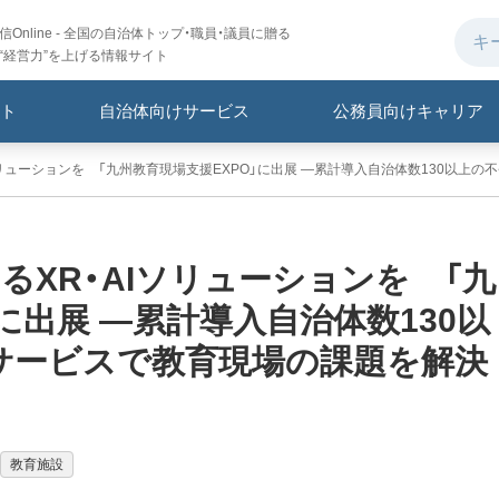
Online - 全国の自治体トップ・職員・議員に贈る
“経営力”を上げる情報サイト
ト
自治体向けサービス
公務員向けキャリア
ソリューションを 「九州教育現場支援EXPO」に出展 ―累計導入自治体数130以上
るXR・AIソリューションを 「九
に出展 ―累計導入自治体数130以
サービスで教育現場の課題を解決
教育施設