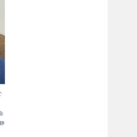
で
ニ
会
や静