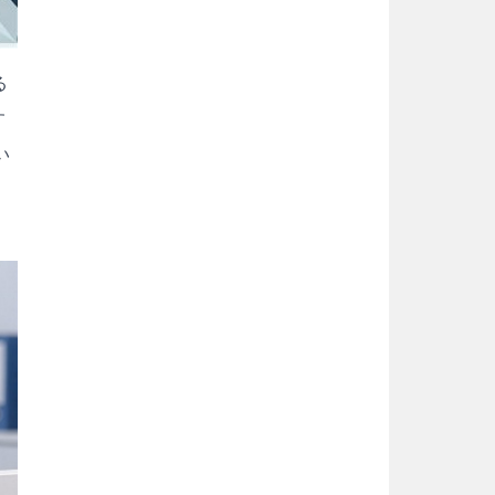
る
す
い