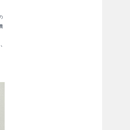
の
機
、