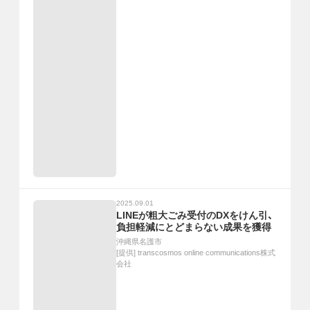
2025.09.01
LINEが粗大ごみ受付のDXをけん引、
負担軽減にとどまらない成果を獲得
沖縄県名護市
[提供]
transcosmos online communications株式
会社