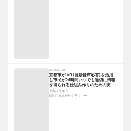
2025.09.10
京都市がIVR（自動音声応答）を活用
し市民が24時間いつでも適切に情報
を得られる仕組み作りのための実証
実験を実施
京都府京都市
[提供]
株式会社グラファー