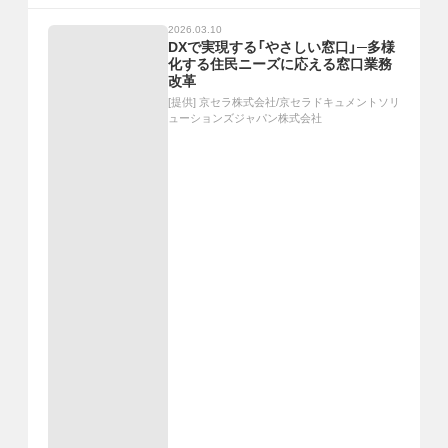
2026.03.10
DXで実現する「やさしい窓口」─多様
化する住民ニーズに応える窓口業務
改革
[提供]
京セラ株式会社/京セラドキュメントソリ
ューションズジャパン株式会社