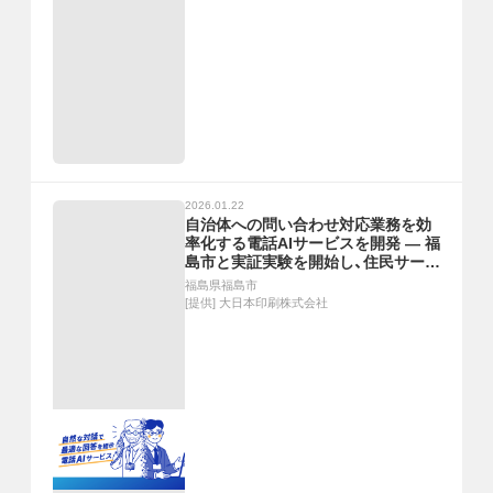
2026.01.22
自治体への問い合わせ対応業務を効
率化する電話AIサービスを開発 ― 福
島市と実証実験を開始し、住民サービ
スの質の向上を目指す ―
福島県福島市
[提供]
大日本印刷株式会社