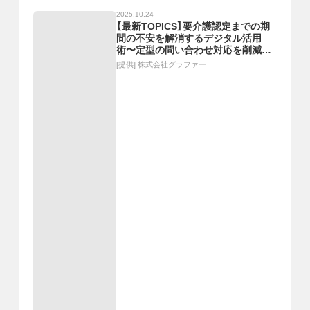
2025.10.24
【最新TOPICS】要介護認定までの期
間の不安を解消するデジタル活用
術〜定型の問い合わせ対応を削減し、
課題に取り組む時間を生み出す～
[提供]
株式会社グラファー