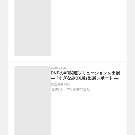
2026.01.21
DNPのXR関連ソリューションを出展
― 「すぎなみDX展」出展レポート ―
東京都杉並区
[提供]
大日本印刷株式会社