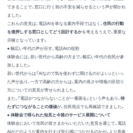
できることで、窓口に行く前の不安を減らせるという声が聞かれ
ました。
これらの意見は、電話AIを単なる案内手段ではなく、
住民の行動
を後押しする窓口としてどう設計するか
を考えるうえで、重要な
示唆となっています。
●
幅広い年代の声が示す、電話AIの役割
体験会には、若い世代から高齢の方まで、幅広い年代の住民が参
加しました。
若い世代からは「AIなので気を使わずに聞けるのがよい」といっ
た声があり、一方で高齢の方からは、案内の長さや情報の区切り
方についての意見が寄せられました。
また、「電話がつながらないことが一番困る」という声もあり、
待
たずにつながることの価値
が、住民視点でも再確認できました。
● 体験会で得られた知見と今後のサービス展開について
体験会において住民の皆さまからいただいた意見を通じて、電話
AIがどのような案内を行えば安心感につながるのかが、より具体