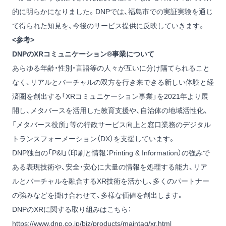
的に明らかになりました。DNPでは、福島市での実証実験を通じ
て得られた知見を、今後のサービス提供に反映していきます。
<参考>
DNPのXRコミュニケーション®事業について
あらゆる年齢・性別・言語等の人々が互いに分け隔てられること
なく、リアルとバーチャルの双方を行き来できる新しい体験と経
済圏を創出する「XRコミュニケーション事業」を2021年より展
開し、メタバースを活用した教育支援や、自治体の地域活性化、
「メタバース役所」等の行政サービス向上と窓口業務のデジタル
トランスフォーメーション（DX）を支援しています。
DNP独自の「P&I」（印刷と情報：Printing & Information）の強みで
ある表現技術や、安全・安心に大量の情報を処理する能力、リア
ルとバーチャルを融合するXR技術を活かし、多くのパートナー
の強みなどを掛け合わせて、多様な価値を創出します。
DNPのXRに関する取り組みはこちら：
https://www.dnp.co.jp/biz/products/maintag/xr.html