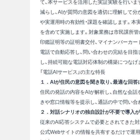
て、本サービスを活用した実証実験を行いま
減らし、AIが質問の意図を適切に理解して
や実運用時の有効性・課題を確認します。本実証
を含めて実施します。対象業務は市民課所管の
印鑑証明等の証明書交付、マイナンバーカー
電話で自動応答し、問い合わせの完結を目指
し、持続可能な電話対応体制の構築につなげ
「電話AIサービス」の主な特長
１．AIが住民の意図を聞き取り、最適な回答
住民の発話の内容をAIが解析し、自然な会
きや窓口情報等を提示し、通話の中で問い合
２．対話シナリオの独自設計が不要で導入が
従来のAI応答システムで必要とされてきた対
公式Webサイトの情報を共有するだけで運