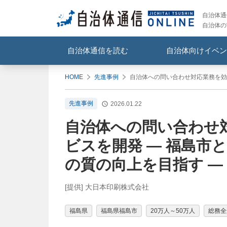
自治体通信
自治体の
自治体通信を読む
自治体向けイベン
HOME
先進事例
自治体への問い合わせ対応業務を効率
先進事例
2026.01.22
自治体への問い合わせ
ビスを開発 ― 福島市
の質の向上を目指す ―
[提供] 大日本印刷株式会社
福島県
福島県福島市
20万人～50万人
総務全