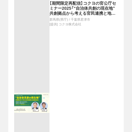
【期間限定再配信】コクヨの官公庁セ
ミナー2025「“自治体共創の現在地”
共創拠点から考える官民連携と地域
活性化」
群馬県(県庁)
/
千葉県君津市
[提供]
コクヨ株式会社