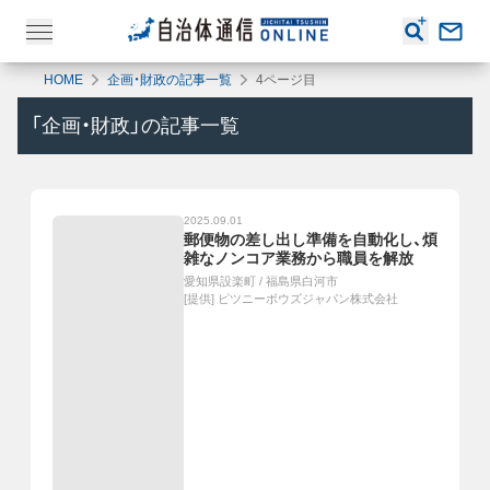
HOME
企画・財政の記事一覧
4ページ目
「
企画・財政
」の記事一覧
2025.09.01
郵便物の差し出し準備を自動化し、煩
雑なノンコア業務から職員を解放
愛知県設楽町
/
福島県白河市
[提供]
ピツニーボウズジャパン株式会社