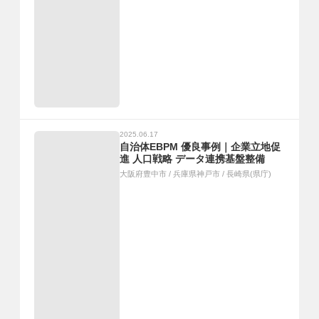
2025.06.17
自治体EBPM 優良事例｜企業立地促
進 人口戦略 データ連携基盤整備
大阪府豊中市
/
兵庫県神戸市
/
長崎県(県庁)