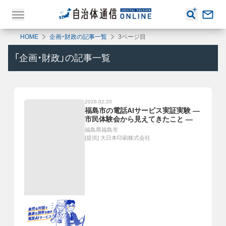
HOME
企画・財政の記事一覧
3ページ目
「
企画・財政
」の記事一覧
2026.02.20
福島市の電話AIサービス実証実験 ―
市民体験会から見えてきたこと ―
福島県福島市
[提供]
大日本印刷株式会社