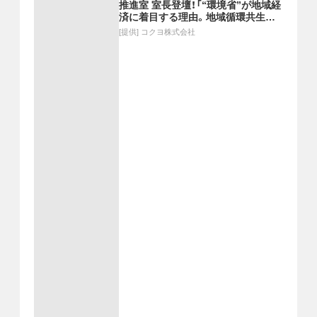
推進室 室長登壇！「“環境省”が地域経
済に着目する理由。地域循環共生圏
とは？」ほか
[提供]
コクヨ株式会社