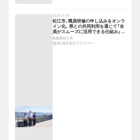
2025.12.18
松江市、職員研修の申し込みをオンラ
イン化。県との共同利用を通じて「全
員がスムーズに活用できる仕組み」を
構築
島根県松江市
[提供]
株式会社グラファー