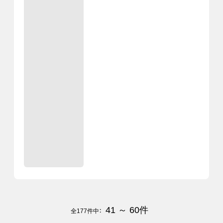
41 ～ 60
件
全
177
件中：