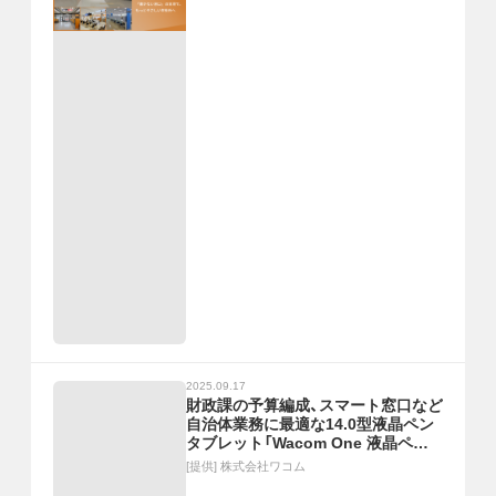
2025.09.17
財政課の予算編成、スマート窓口など
自治体業務に最適な14.0型液晶ペン
タブレット「Wacom One 液晶ペン
タブレット 14」登場
[提供]
株式会社ワコム