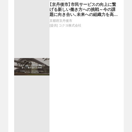
【京丹後市】市民サービスの向上に繋
げる新しい働き方への挑戦～今の課
題に向き合い、未来への組織力を高め
る働き方改革・窓口改革の裏側～
京都府京丹後市
[提供]
コクヨ株式会社