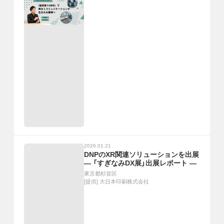
2026.01.21
DNPのXR関連ソリューションを出展
― 「すぎなみDX展」出展レポート ―
東京都杉並区
[提供]
大日本印刷株式会社