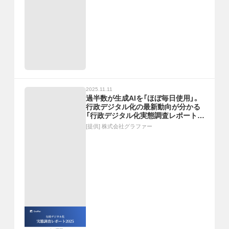
2025.11.11
過半数が生成AIを「ほぼ毎日使用」。
行政デジタル化の最新動向が分かる
「行政デジタル化実態調査レポート
2025」
[提供]
株式会社グラファー