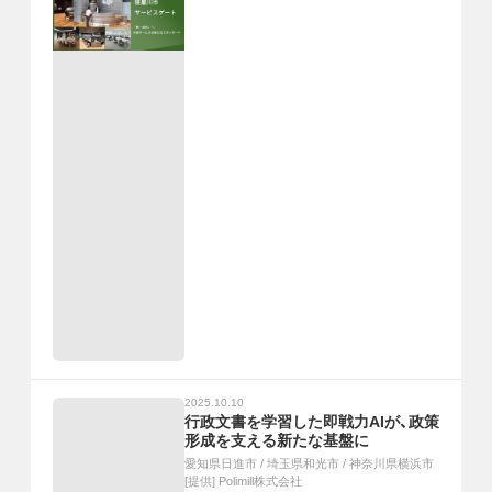
2025.10.10
行政文書を学習した即戦力AIが、政策
形成を支える新たな基盤に
愛知県日進市
/
埼玉県和光市
/
神奈川県横浜市
[提供]
Polimill株式会社