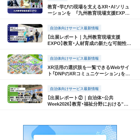
教育・学びの現場を支えるXR・AIソリュ
ーションを 「九州教育現場支援EXPO」
に出展 ―累計導入自治体数130以上の不
登校や探究学習サービスで教育現場の課
自治体向けサービス最新情報
題を解決―
【出展レポート｜九州教育現場支援
EXPO】教育・人材育成の新たな可能性を
探る
自治体向けサービス最新情報
XR活用の選択肢を一覧できるWebサイ
ト「DNPのXRコミュニケーション」を公
開
自治体向けサービス最新情報
【出展レポート②｜自治体・公共
Week2026】教育・福祉分野における“新
しい学びと居場所”への関心が拡大