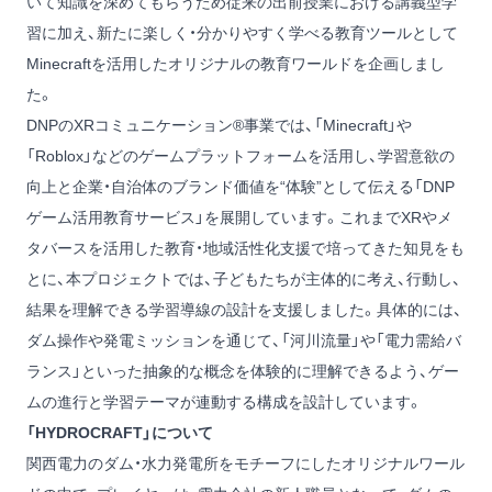
いて知識を深めてもらうため従来の出前授業における講義型学
習に加え、新たに楽しく・分かりやすく学べる教育ツールとして
Minecraftを活用したオリジナルの教育ワールドを企画しまし
た。
DNPのXRコミュニケーション®事業では、「Minecraft」や
「Roblox」などのゲームプラットフォームを活用し、学習意欲の
向上と企業・自治体のブランド価値を“体験”として伝える「DNP
ゲーム活用教育サービス」を展開しています。これまでXRやメ
タバースを活用した教育・地域活性化支援で培ってきた知見をも
とに、本プロジェクトでは、子どもたちが主体的に考え、行動し、
結果を理解できる学習導線の設計を支援しました。具体的には、
ダム操作や発電ミッションを通じて、「河川流量」や「電力需給バ
ランス」といった抽象的な概念を体験的に理解できるよう、ゲー
ムの進行と学習テーマが連動する構成を設計しています。
「HYDROCRAFT」について
関西電力のダム・水力発電所をモチーフにしたオリジナルワール