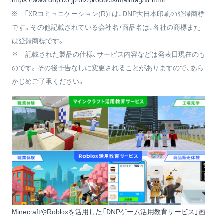
https://www.dnp.co.jp/biz/products/maintag/xr.html
※ 「XRコミュニケーション(R)」は、DNP大日本印刷の登録商標
です。その他記載されている会社名・商品名は、各社の商標また
は登録商標です。
※ 記載された製品の仕様、サービス内容などは発表日現在のも
のです。その後予告なしに変更されることがありますので、あら
かじめご了承ください。
MinecraftやRobloxを活用した「DNPゲーム活用教育サービス」画