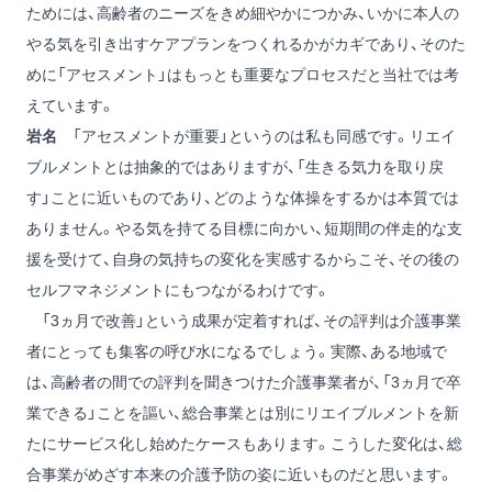
ためには、高齢者のニーズをきめ細やかにつかみ、いかに本人の
やる気を引き出すケアプランをつくれるかがカギであり、そのた
めに「アセスメント」はもっとも重要なプロセスだと当社では考
えています。
岩名
「アセスメントが重要」というのは私も同感です。リエイ
ブルメントとは抽象的ではありますが、「生きる気力を取り戻
す」ことに近いものであり、どのような体操をするかは本質では
ありません。やる気を持てる目標に向かい、短期間の伴走的な支
援を受けて、自身の気持ちの変化を実感するからこそ、その後の
セルフマネジメントにもつながるわけです。
「3ヵ月で改善」という成果が定着すれば、その評判は介護事業
者にとっても集客の呼び水になるでしょう。実際、ある地域で
は、高齢者の間での評判を聞きつけた介護事業者が、「3ヵ月で卒
業できる」ことを謳い、総合事業とは別にリエイブルメントを新
たにサービス化し始めたケースもあります。こうした変化は、総
合事業がめざす本来の介護予防の姿に近いものだと思います。