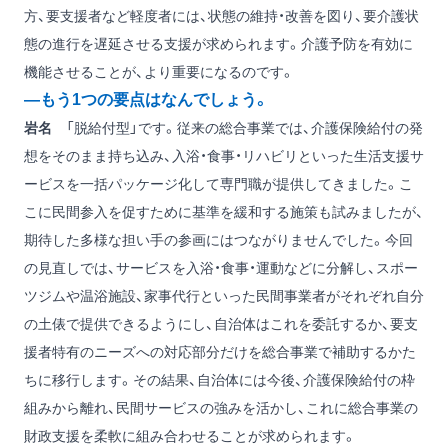
方、要支援者など軽度者には、状態の維持・改善を図り、要介護状
態の進行を遅延させる支援が求められます。介護予防を有効に
機能させることが、より重要になるのです。
―もう1つの要点はなんでしょう。
岩名
「脱給付型」です。従来の総合事業では、介護保険給付の発
想をそのまま持ち込み、入浴・食事・リハビリといった生活支援サ
ービスを一括パッケージ化して専門職が提供してきました。こ
こに民間参入を促すために基準を緩和する施策も試みましたが、
期待した多様な担い手の参画にはつながりませんでした。今回
の見直しでは、サービスを入浴・食事・運動などに分解し、スポー
ツジムや温浴施設、家事代行といった民間事業者がそれぞれ自分
の土俵で提供できるようにし、自治体はこれを委託するか、要支
援者特有のニーズへの対応部分だけを総合事業で補助するかた
ちに移行します。その結果、自治体には今後、介護保険給付の枠
組みから離れ、民間サービスの強みを活かし、これに総合事業の
財政支援を柔軟に組み合わせることが求められます。