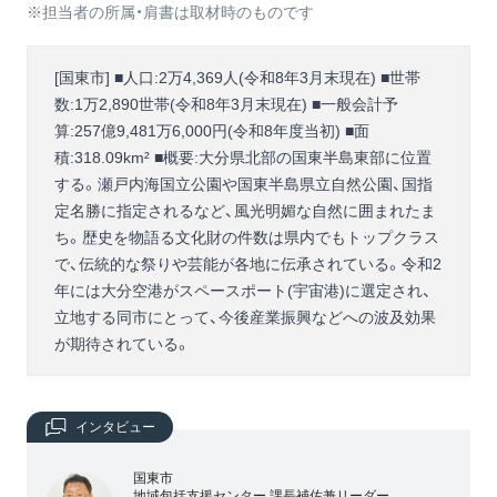
※担当者の所属・肩書は取材時のものです
[国東市] ■人口:2万4,369人(令和8年3月末現在) ■世帯
数:1万2,890世帯(令和8年3月末現在) ■一般会計予
算:257億9,481万6,000円(令和8年度当初) ■面
積:318.09km² ■概要:大分県北部の国東半島東部に位置
する。瀬戸内海国立公園や国東半島県立自然公園、国指
定名勝に指定されるなど、風光明媚な自然に囲まれたま
ち。歴史を物語る文化財の件数は県内でもトップクラス
で、伝統的な祭りや芸能が各地に伝承されている。令和2
年には大分空港がスペースポート(宇宙港)に選定され、
立地する同市にとって、今後産業振興などへの波及効果
が期待されている。
インタビュー
国東市
地域包括支援センター 課長補佐兼リーダー