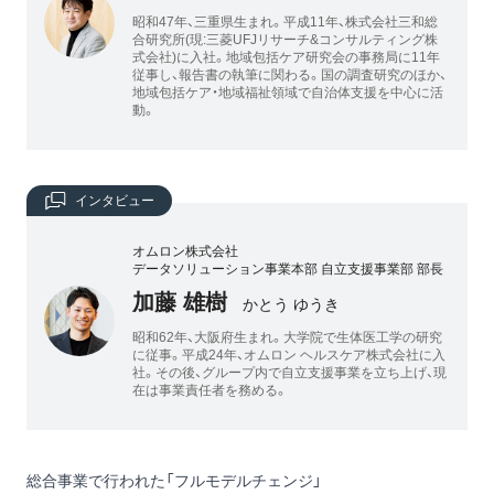
昭和47年、三重県生まれ。平成11年、株式会社三和総
合研究所(現:三菱UFJリサーチ&コンサルティング株
式会社)に入社。地域包括ケア研究会の事務局に11年
従事し、報告書の執筆に関わる。国の調査研究のほか、
地域包括ケア・地域福祉領域で自治体支援を中心に活
動。
インタビュー
オムロン株式会社
データソリューション事業本部 自立支援事業部 部長
加藤 雄樹
かとう ゆうき
昭和62年、大阪府生まれ。大学院で生体医工学の研究
に従事。平成24年、オムロン ヘルスケア株式会社に入
社。その後、グループ内で自立支援事業を立ち上げ、現
在は事業責任者を務める。
総合事業で行われた「フルモデルチェンジ」