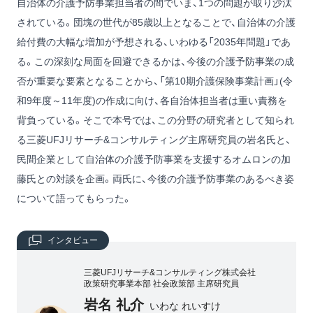
自治体の介護予防事業担当者の間でいま、1つの問題が取り沙汰
されている。団塊の世代が85歳以上となることで、自治体の介護
給付費の大幅な増加が予想される、いわゆる「2035年問題」であ
る。この深刻な局面を回避できるかは、今後の介護予防事業の成
否が重要な要素となることから、「第10期介護保険事業計画」(令
和9年度～11年度)の作成に向け、各自治体担当者は重い責務を
背負っている。そこで本号では、この分野の研究者として知られ
る三菱UFJリサーチ&コンサルティング主席研究員の岩名氏と、
民間企業として自治体の介護予防事業を支援するオムロンの加
藤氏との対談を企画。両氏に、今後の介護予防事業のあるべき姿
について語ってもらった。
インタビュー
三菱UFJリサーチ&コンサルティング株式会社
政策研究事業本部 社会政策部 主席研究員
岩名 礼介
いわな れいすけ