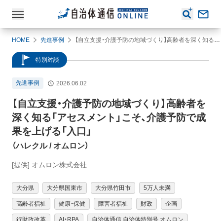
HOME
先進事例
【自立支援・介護予防の地域づくり】高齢者を深く知る「アセスメント」こそ、介護予防で成果を上げる「入口」（ハレクル / オムロン）
特別対談
先進事例
2026.06.02
【自立支援・介護予防の地域づくり】
高齢者を
深く知る「アセスメント」こそ、介護予防で成
果を上げる「入口」
（
ハレクル
/ オムロン
）
[提供] オムロン株式会社
大分県
大分県国東市
大分県竹田市
5万人未満
高齢者福祉
健康・保健
障害者福祉
財政
企画
行財政改革
AI・RPA
自治体通信 自治体特別号 オムロン