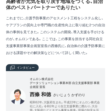
高齢者が元気を取り戻す地域をつくる、自治
体のベストパートナーでありたい
これまでに、介護予防事業のアセスメント工程をシステム化し、
ケアプランの質向上や専門職の生産性向上に取り組む2つの自治
体の事例を見てきた。このシステムの開発、導入支援を手がける
のが、オムロンである。ここでは、この事業を担当する同社自立
支援事業部事業企画室室長の西條氏に、自治体の介護予防事業に
おける課題やその解決策などについて詳しく聞いた。
インタビュー
オムロン株式会社
データソリューション事業本部 自立支援事業部 事業
企画室 室長
西條 和徳
さいじょう かずのり
昭和62年、大阪府生まれ。平成22年にオムロン株式会
社に入社。令和2年より自立支援事業に携わり、大分
県、大阪府などとモデル事業を推進。現場の知見を活