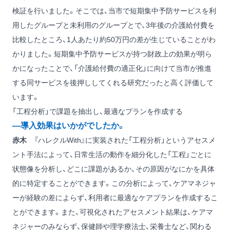
検証を行いました。そこでは、当市で短期集中予防サービスを利
用したグループと未利用のグループとで、3年後の介護給付費を
比較したところ、1人あたり約50万円の差が生じていることがわ
かりました。短期集中予防サービスが持つ財政上の効果が明ら
かになったことで、「介護給付費の適正化」に向けて当市が推進
する同サービスを後押ししてくれる研究だったと高く評価して
います。
「工程分析」で課題を抽出し、最適なプランを作成する
―導入効果はいかがでしたか。
赤木
『ハレクルWith』に実装された「工程分析」というアセスメ
ント手法によって、日常生活の動作を細分化した「工程」ごとに
状態像を分析し、どこに課題があるか、その原因がなにかを具体
的に特定することができます。この分析によって、ケアマネジャ
ーが経験の差によらず、利用者に最適なケアプランを作成するこ
とができます。また、可視化されたアセスメント結果は、ケアマ
ネジャーのみならず、保健師や理学療法士、栄養士など、関わる