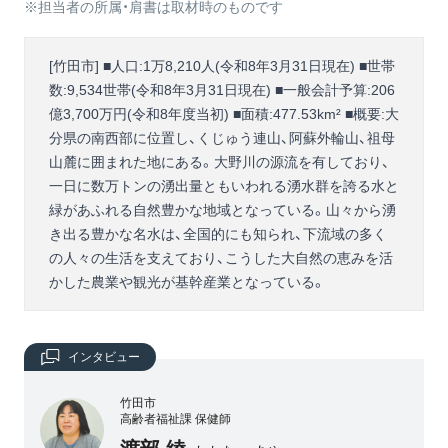
※担当者の所属・肩書は取材時のものです
[竹田市] ■人口:1万8,210人(令和8年3月31日現在) ■世帯
数:9,534世帯(令和8年3月31日現在) ■一般会計予算:206
億3,700万円(令和8年度当初) ■面積:477.53km² ■概要:大
分県の南西部に位置し、くじゅう連山、阿蘇外輪山、祖母
山麓に囲まれた地にある。大野川の源流を有しており、
一日に数万トンの湧出量ともいわれる湧水群を誇る水と
緑があふれる自然豊かな地域となっている。山々から湧
き出る豊かな名水は、全国的にも知られ、下流域の多く
の人々の生活を支えており、こうした大自然の恵みを活
かした農業や観光が基幹産業となっている。
インタビュー
竹田市
高齢者福祉課 保健師