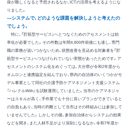
保が難しくなると予想されるなか、ICTの活用を考えるようにな
りました。
―システムで、どのような課題を解決しようと考えたの
でしょう。
特に、「貯筋型サービス」へとつなぐためのアセスメントは効
率化が必要でした。その件数は年間4,800件前後にも達し、専門
職の業務が追いつかないため、状態改善を見込める対象者を「貯
筋型サービス」へつなげられていない実態があったためです。ア
セスメントのシステム化をめぐっては、大分県が令和2年度から
オムロンと連携協定を結んでおり、県内の自治体のいくつかがモ
デル事業として同社の介護予防ケアマネジメント支援システム
『ハレクルWith』を試験運用していました。当市のケアマネジャ
ーはスキルが高く、手作業でも十分に良いプランができていると
の自負もあり、当時の判断として当市はその枠組みには参加して
いませんでした。しかしその後、参加自治体からシステムの効果
などを聞き、また人材不足がより深刻になるなか、令和7年度か