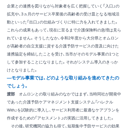
企業との連携を図りながら対象者を広く把握していく「入口」の
拡充や、3ヵ月のサービス卒業後の高齢者の受け皿となる地域活
動といった「出口」の仕組みづくりに特に力を入れてきました。
これらの成果もあって、現在に至るまで介護保険料の急増は見ら
れていません。そうしたなか、令和2年度から大分県とオムロン
が高齢者の自立支援に資する介護予防サービスの普及に向けた
連携協定を締結したことを受け、当市がそのモデル事業の1つと
して参加することになりました。それがシステム導入のきっか
けとなりました。
―モデル事業では、どのような取り組みを進めてきたの
でしょう。
渡部
オムロンとの取り組みのなかではまず、当時同社が開発中
であった介護予防ケアマネジメント支援システム『ハレクル
With』を試験的に導入し、サービス利用者に最適なケアプランを
作成するための「アセスメント」の実践に活用してきました。
その後、研究機関の協力も得て、短期集中予防サービスの効果