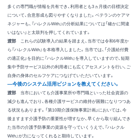
多くの専門職が情報を共有でき、利用者とも3ヵ月後の目標決定
について、合意形成も図りやすくなりました。ベテランのケアマ
ネジャーも、『ハレクルWith』の分析結果については「確かに間違
いはない」と太鼓判を押してくれています。
渡部
これらの試験導入の結果を踏まえ、当市では令和6年度か
ら『ハレクルWith』を本格導入しました。当市では、「介護給付費
の適正化」を目的に『ハレクルWith』を導入していますので、短期
集中予防サービス以外の利用者にも広くアセスメントを行い、ご
自身の身体のセルフケアにつなげていただいています。
―今後のシステム活用ビジョンを教えてください。
渡部
当市においても介護事業所や専門職といった社会資源の
減少も進んでおり、各種介護サービスの維持が困難になりつつあ
る状況もあります。「第10期介護保険事業計画」においては、今
後ますます介護予防の重要性が増すなか、早くから取り組んでき
た当市の介護予防事業の資源を守っていくうえで、『ハレクル
With』が力になってくれると期待しています。