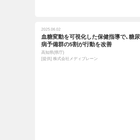
2025.06.02
血糖変動を可視化した保健指導で、糖尿
病予備群の5割が行動を改善
高知県(県庁)
[提供]
株式会社メディブレーン