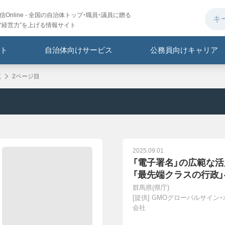
Online - 全国の自治体トップ・職員・議員に贈る
“経営力”を上げる情報サイト
ト
自治体向けサービス
公務員向けキャリア
覧
2ページ目
2025.09.01
「電子署名」の広範な活
「最先端クラスの行政
群馬県(県庁)
[提供]
GMOグローバルサイン
会社