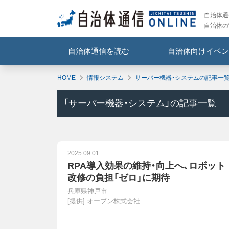
自治体通信
自治体の
自治体通信を読む
自治体向けイベン
HOME
情報システム
サーバー機器・システムの記事一
「
サーバー機器・システム
」の記事一覧
2025.09.01
RPA導入効果の維持・向上へ、ロボット
改修の負担「ゼロ」に期待
兵庫県神戸市
[提供]
オープン株式会社