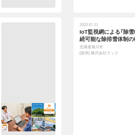
2025.07.21
IoT監視網による「除雪
続可能な除排雪体制の
北海道旭川市
[提供]
株式会社ラック