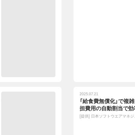
2025.07.21
「給食費無償化」で複
担費用の自動割当で効
[提供]
日本ソフトウエアマネジ