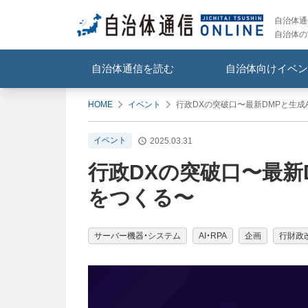
自治体通信
自治体の
自治体通信を読む
自治体向けイベン
HOME
イベント
行政DXの突破口〜最新DMPと生成
イベント
2025.03.31
行政DXの突破口〜最新
をつくる〜
サーバー機器・システム
AI・RPA
企画
行財政