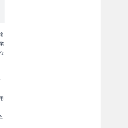
達
業
な
く
と
用
と
参