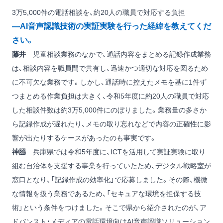
3万5,000件の電話相談を、約20人の職員で対応する負担
―AI音声認識技術の実証実験を行った経緯を教えてくだ
さい。
藤井
児童相談業務のなかで、通話内容をまとめる記録作成業務
は、相談内容を職員間で共有し、迅速かつ適切な対応を図るため
に不可欠な業務です。しかし、通話時に控えたメモを基に1件ず
つまとめる作業負担は大きく、令和5年度に約20人の職員で対応
した相談件数は約3万5,000件にのぼりました。業務量の多さか
ら記録作成が遅れたり、メモの取り忘れなどで内容の正確性に影
響が出たりするケースがあったのも事実です。
神𦚰
兵庫県では令和5年度に、ICTを活用して実証実験に取り
組む自治体を支援する事業を行っていたため、デジタル戦略室が
窓口となり、「記録作成の効率化」で応募しました。その際、機微
な情報を扱う業務であるため、「セキュアな環境を担保する技
術」という条件をつけました。そこで県から紹介されたのが、ア
ドバンスト・メディアの電話環境向けAI音声認識ソリューション