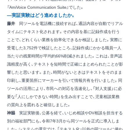
『AmiVoice Communication Suite』でした。
―実証実験はどう進めましたか。
藤井
同ツールを電話機に接続すれば、通話内容が自動でリアル
タイムにテキスト化されます。その内容を基に記録作成を行う
ことで、どれくらい業務を効率化できるか検証しました。実際に
受電した3,752件で検証したところ、記録作成にかかる職員一人
当たりの残業時間が平均約66%削減されました。これは、音声認
識精度が高く、テキストを短時間で正確にまとめられたことが影
響したと思います。また、時間がないときはテキストをそのまま
印刷し、重要箇所にマーカーを引いて情報共有を行いました。同
ツールの活用により、市民への対応を迅速化し、「対人支援」に必
要な「人にしかできない時間」を生み出すことで、児童相談業務
の質向上を図れると確信しました。
神𦚰
実証実験後、公募を経て、いじめ相談やDV相談を担当する
別の福祉部門にも、令和7年3月から同ツールを正式に導入しま
した。システムの選定では、「テキスト化」以外の同ツールに備わ