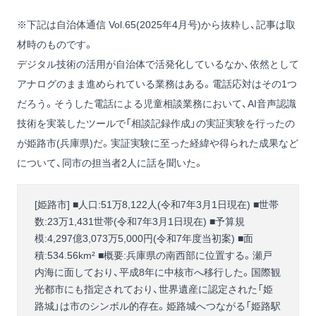
※下記は自治体通信 Vol.65(2025年4月号)から抜粋し、記事は取
材時のものです。
デジタル技術の活用が自治体で活発化しているなか、依然として
アナログのまま進められている業務はある。電話応対はその1つ
だろう。そうした電話による児童相談業務において、AI音声認識
技術を実装したツールで「相談記録作成」の実証実験を行ったの
が姫路市(兵庫県)だ。実証実験に至った経緯や得られた成果など
について、同市の担当者2人に話を聞いた。
[姫路市] ■人口:51万8,122人(令和7年3月1日現在) ■世帯
数:23万1,431世帯(令和7年3月1日現在) ■予算規
模:4,297億3,073万5,000円(令和7年度当初案) ■面
積:534.56km² ■概要:兵庫県の南西部に位置する。瀬戸
内海に面しており、平成8年に中核市へ移行した。国際観
光都市にも指定されており、世界遺産に認定された「姫
路城」は市のシンボル的存在。姫路城へつながる「姫路駅