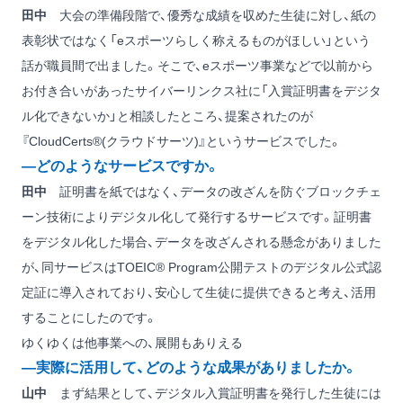
田中
大会の準備段階で、優秀な成績を収めた生徒に対し、紙の
表彰状ではなく「eスポーツらしく称えるものがほしい」という
話が職員間で出ました。そこで、eスポーツ事業などで以前から
お付き合いがあったサイバーリンクス社に「入賞証明書をデジタ
ル化できないか」と相談したところ、提案されたのが
『CloudCerts®(クラウドサーツ)』というサービスでした。
―どのようなサービスですか。
田中
証明書を紙ではなく、データの改ざんを防ぐブロックチェ
ーン技術によりデジタル化して発行するサービスです。証明書
をデジタル化した場合、データを改ざんされる懸念がありました
が、同サービスはTOEIC® Program公開テストのデジタル公式認
定証に導入されており、安心して生徒に提供できると考え、活用
することにしたのです。
ゆくゆくは他事業への、展開もありえる
―実際に活用して、どのような成果がありましたか。
山中
まず結果として、デジタル入賞証明書を発行した生徒には