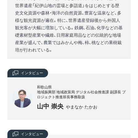
世界遺産「紀伊山地の霊場と参詣道」をはじめとする歴
史文化資源や森林・海洋の自然資源、豊富な温泉など、多
様な観光資源が遍在。特に、世界遺産登録後から外国人
観光客が大幅に増加している。鉄鋼、石油、化学などの基
礎素材型産業や繊維、日用家庭用品などの伝統的な地場
産業が盛んで、農業ではみかんや梅、柿、桃などの果樹栽
培が行われている。
インタビュー
和歌山県
地域振興部 地域政策局 デジタル社会推進課 副課長 プ
ロジェクト推進班長事務取扱
山中 崇央
やまなか たかお
インタビュー