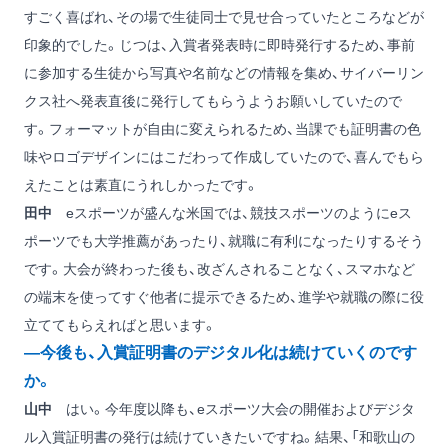
すごく喜ばれ、その場で生徒同士で見せ合っていたところなどが
印象的でした。じつは、入賞者発表時に即時発行するため、事前
に参加する生徒から写真や名前などの情報を集め、サイバーリン
クス社へ発表直後に発行してもらうようお願いしていたので
す。フォーマットが自由に変えられるため、当課でも証明書の色
味やロゴデザインにはこだわって作成していたので、喜んでもら
えたことは素直にうれしかったです。
田中
eスポーツが盛んな米国では、競技スポーツのようにeス
ポーツでも大学推薦があったり、就職に有利になったりするそう
です。大会が終わった後も、改ざんされることなく、スマホなど
の端末を使ってすぐ他者に提示できるため、進学や就職の際に役
立ててもらえればと思います。
―今後も、入賞証明書のデジタル化は続けていくのです
か。
山中
はい。今年度以降も、eスポーツ大会の開催およびデジタ
ル入賞証明書の発行は続けていきたいですね。結果、「和歌山の