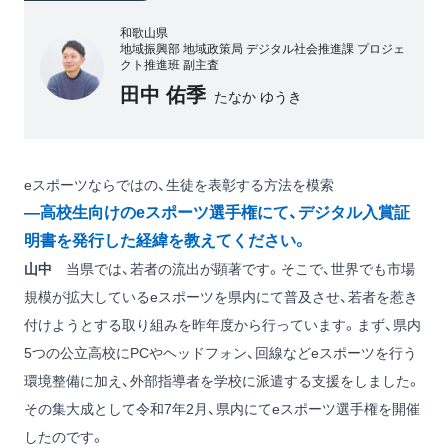
和歌山県
地域振興部 地域政策局 デジタル社会推進課 プロジェ
クト推進班 副主査
田中 佑季
たなか ゆうき
eスポーツならではの、生徒を表彰する方法を模索
―高校生向けのeスポーツ選手権にて、デジタル入賞証
明書を発行した経緯を教えてください。
山中
当県では、若者の流出が顕著です。そこで、世界でも市場
規模が拡大しているeスポーツを県内にて普及させ、若者を惹き
付けようとする取り組みを昨年度から行っています。まず、県内
5つの公立高校にPCやヘッドフォン、回線などeスポーツを行う
環境整備に加え、外部指導者を学校に派遣する支援をしました。
その集大成として令和7年2月、県内にてeスポーツ選手権を開催
したのです。