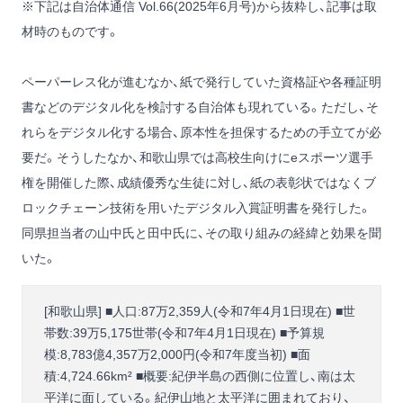
※下記は自治体通信 Vol.66(2025年6月号)から抜粋し、記事は取
材時のものです。
ペーパーレス化が進むなか、紙で発行していた資格証や各種証明
書などのデジタル化を検討する自治体も現れている。ただし、そ
れらをデジタル化する場合、原本性を担保するための手立てが必
要だ。そうしたなか、和歌山県では高校生向けにeスポーツ選手
権を開催した際、成績優秀な生徒に対し、紙の表彰状ではなくブ
ロックチェーン技術を用いたデジタル入賞証明書を発行した。
同県担当者の山中氏と田中氏に、その取り組みの経緯と効果を聞
いた。
[和歌山県] ■人口:87万2,359人(令和7年4月1日現在) ■世
帯数:39万5,175世帯(令和7年4月1日現在) ■予算規
模:8,783億4,357万2,000円(令和7年度当初) ■面
積:4,724.66km² ■概要:紀伊半島の西側に位置し、南は太
平洋に面している。紀伊山地と太平洋に囲まれており、