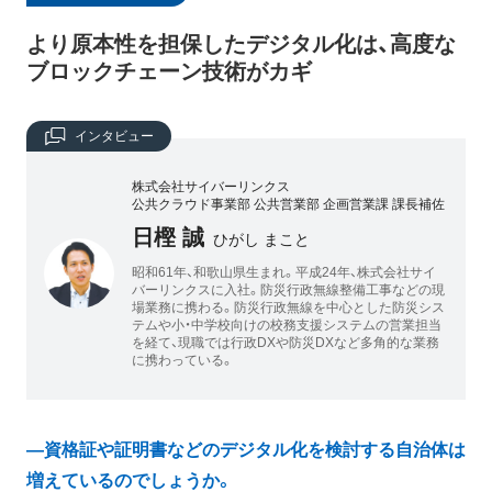
より原本性を担保したデジタル化は、高度な
ブロックチェーン技術がカギ
インタビュー
株式会社サイバーリンクス
公共クラウド事業部 公共営業部 企画営業課 課長補佐
日樫 誠
ひがし まこと
昭和61年、和歌山県生まれ。平成24年、株式会社サイ
バーリンクスに入社。防災行政無線整備工事などの現
場業務に携わる。防災行政無線を中心とした防災シス
テムや小・中学校向けの校務支援システムの営業担当
を経て、現職では行政DXや防災DXなど多角的な業務
に携わっている。
―資格証や証明書などのデジタル化を検討する自治体は
増えているのでしょうか。