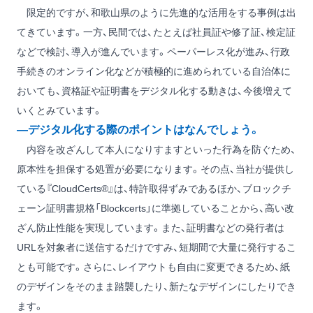
限定的ですが、和歌山県のように先進的な活用をする事例は出
てきています。一方、民間では、たとえば社員証や修了証、検定証
などで検討、導入が進んでいます。ペーパーレス化が進み、行政
手続きのオンライン化などが積極的に進められている自治体に
おいても、資格証や証明書をデジタル化する動きは、今後増えて
いくとみています。
―デジタル化する際のポイントはなんでしょう。
内容を改ざんして本人になりすますといった行為を防ぐため、
原本性を担保する処置が必要になります。その点、当社が提供し
ている『CloudCerts®』は、特許取得ずみであるほか、ブロックチ
ェーン証明書規格「Blockcerts」に準拠していることから、高い改
ざん防止性能を実現しています。また、証明書などの発行者は
URLを対象者に送信するだけですみ、短期間で大量に発行するこ
とも可能です。さらに、レイアウトも自由に変更できるため、紙
のデザインをそのまま踏襲したり、新たなデザインにしたりでき
ます。